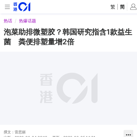
繁
|
简
热话
热爆话题
泡菜助排微塑胶？韩国研究指含1款益生
菌 粪便排塑量增2倍
撰文：
雷思丽