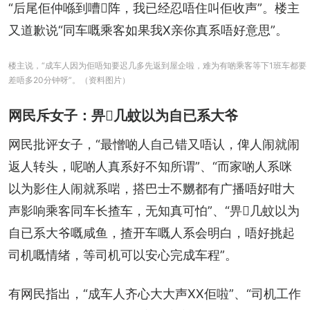
“后尾佢仲喺到嘈𠮶阵，我已经忍唔住叫佢收声”。楼主
又道歉说“同车嘅乘客如果我X亲你真系唔好意思”。
楼主说，“成车人因为佢唔知要迟几多先返到屋企啦，难为有啲乘客等下1班车都要
差唔多20分钟呀”。（资料图片）
网民斥女子：畀𠮶几蚊以为自已系大爷
网民批评女子，“最憎啲人自己错又唔认，俾人闹就闹
返人转头，呢啲人真系好不知所谓”、“而家啲人系咪
以为影住人闹就系啱，搭巴士不嬲都有广播唔好咁大
声影响乘客同车长揸车，无知真可怕”、“畀𠮶几蚊以为
自已系大爷嘅咸鱼，揸开车嘅人系会明白，唔好挑起
司机嘅情绪，等司机可以安心完成车程”。
有网民指出，“成车人齐心大大声XX佢啦”、“司机工作