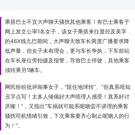
乘搭巴士不宜大声聊天骚扰其他乘客！有巴士乘客于
网上发文公审1名女子，该女子乘搭来往显径及美孚
的46X线九巴期间，大声聊天致车长两度广播要求降
低声量，但女子未有理会，更与车长争执，下车前站
在车长座位旁拍摄及报警，导致巴士停驶，其他乘客
须转乘另1辆车。
网民纷纷批评闹事女子，“阻住地球转”、“佢真系唔知
丑字点写！太多人倾偈好大声唔理人感受！真系好讨
厌㗎！”，又指出“车祸就可能系呢啲蛮不讲理的乘客
骚扰司机情绪引致，下次乘客要齐心制止呢啲人的行
为！”。