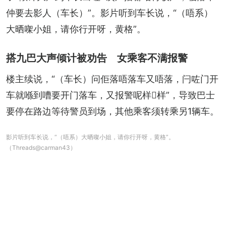
仲要去影人（车长）”。影片听到车长说，“（唔系）
大晒㗎小姐，请你行开呀，黄格”。
搭九巴大声倾计被劝告 女乘客不满报警
楼主续说，“（车长）问佢落唔落车又唔落，闩咗门开
车就喺到嘈要开门落车，又报警呢样𠮶样”，导致巴士
要停在路边等待警员到场，其他乘客须转乘另1辆车。
影片听到车长说，“（唔系）大晒㗎小姐，请你行开呀，黄格”。
（Threads@carman43）