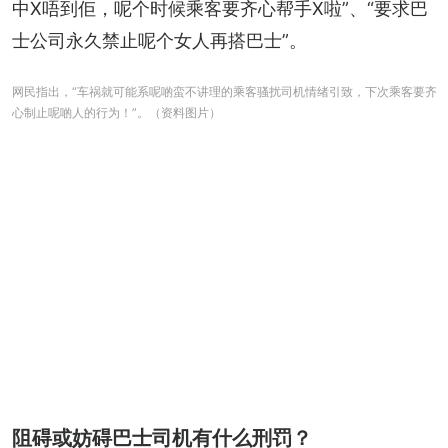
中X唔到佢，呢个时候乘客要齐心帮手X啦”、“要求巴
士公司永久禁止呢个女人再搭巴士”。
网民指出，“车祸就可能系呢啲蛮不讲理的乘客骚扰司机情绪引致，下次乘客要齐
心制止呢啲人的行为！”。（资料图片）
阻碍或妨碍巴士司机有什么刑罚？