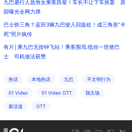
九巴避行人急煞女乘客跌晕！车长不让下车挨轰 原
因曝光全网力撑
巴士铁三角？蓝田3辆九巴驶入回旋处！成三角形“卡
死”照片疯传
有片│乘九巴无按钟飞站！乘客围骂:抵你一世揸巴
士 司机做法获赞
热话
本地热话
九巴
不文明行为
01 Video
01‌ ‌Video‌ ‌OTT
我主场
新活道
OTT