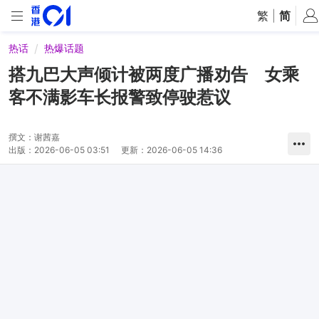
繁
|
简
热话
热爆话题
搭九巴大声倾计被两度广播劝告 女乘
客不满影车长报警致停驶惹议
撰文：
谢茜嘉
出版：
2026-06-05 03:51
更新：
2026-06-05 14:36