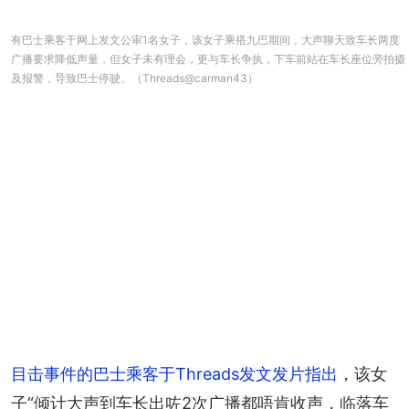
有巴士乘客于网上发文公审1名女子，该女子乘搭九巴期间，大声聊天致车长两度
广播要求降低声量，但女子未有理会，更与车长争执，下车前站在车长座位旁拍摄
及报警，导致巴士停驶。（Threads@carman43）
目击事件的巴士乘客于Threads发文发片指出
，该女
子“倾计大声到车长出咗2次广播都唔肯收声，临落车