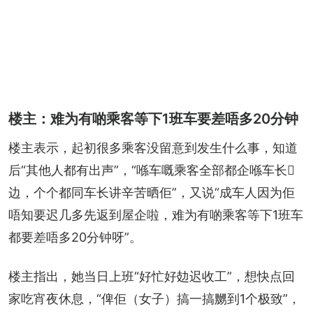
楼主：难为有啲乘客等下1班车要差唔多20分钟
楼主表示，起初很多乘客没留意到发生什么事，知道
后“其他人都有出声”，“喺车嘅乘客全部都企喺车长𠮶
边，个个都同车长讲辛苦晒佢”，又说“成车人因为佢
唔知要迟几多先返到屋企啦，难为有啲乘客等下1班车
都要差唔多20分钟呀”。
楼主指出，她当日上班“好忙好攰迟收工”，想快点回
家吃宵夜休息，“俾佢（女子）搞一搞嬲到1个极致”，