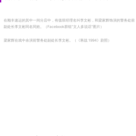
在顺丰速运的其中一间分店中，有值班经理名叫李文彬，和梁家辉饰演的警务处前
副处长李文彬同名同姓。（Facebook群组“文人多说话”图片）
梁家辉在戏中余演前警务处副处长李文彬。（《寒战 1994》剧照）