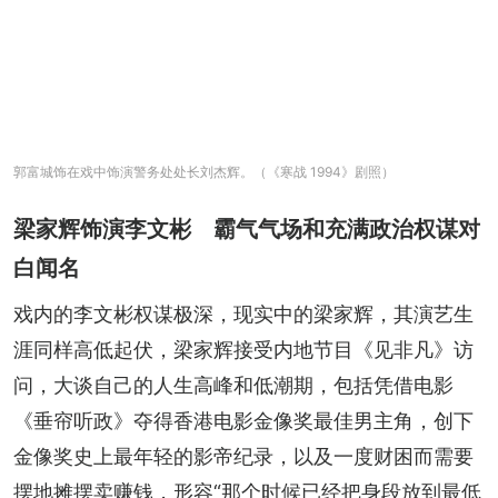
郭富城饰在戏中饰演警务处处长刘杰辉。（《寒战 1994》剧照）
梁家辉饰演李文彬 霸气气场和充满政治权谋对
白闻名
戏内的李文彬权谋极深，现实中的梁家辉，其演艺生
涯同样高低起伏，梁家辉接受内地节目《见非凡》访
问，大谈自己的人生高峰和低潮期，包括凭借电影
《垂帘听政》夺得香港电影金像奖最佳男主角，创下
金像奖史上最年轻的影帝纪录，以及一度财困而需要
摆地摊摆卖赚钱，形容“那个时候已经把身段放到最低