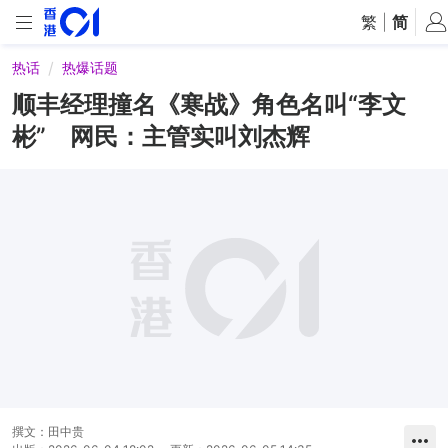
繁
|
简
热话
热爆话题
顺丰经理撞名《寒战》角色名叫“李文
彬” 网民：主管实叫刘杰辉
撰文：
田中贵