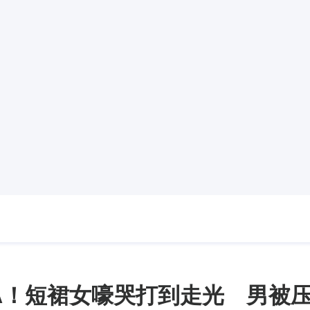
A！短裙女嚎哭打到走光 男被