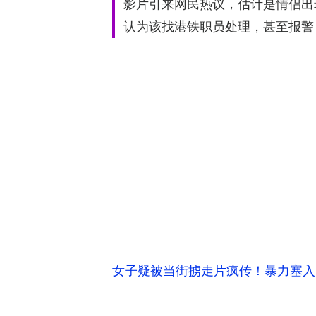
影片引来网民热议，估计是情侣出现
认为该找港铁职员处理，甚至报警
女子疑被当街掳走片疯传！暴力塞入