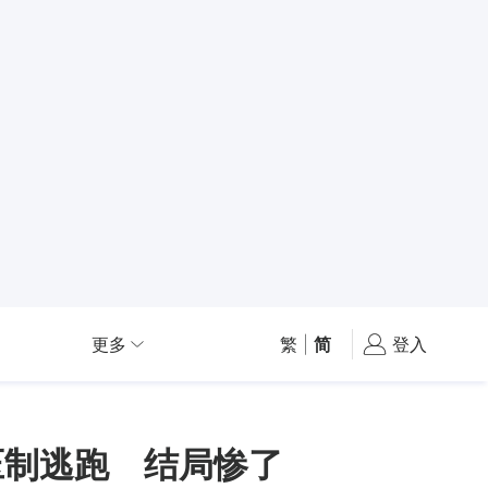
更多
繁
|
简
登入
压制逃跑 结局惨了