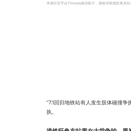
本港社交平台Threads疯传影片，港铁东铁线旺角东站有一
“7.1回归地铁站有人发生肢体碰撞争
执。