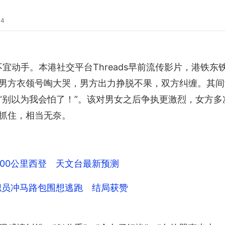
44
宜动手。本港社交平台Threads早前流传影片，港铁
男方衣领号啕大哭，男方出力挣脱不果，双方纠缠。其间女
“别以为我会怕了！”。该对男女之后争执更激烈，女方
抓住，相当无奈。
400公里西登 天文台最新预测
职员冲马路包围想逃跑 结局获赞