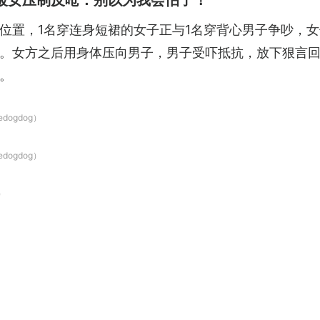
被女压制反呛：别以为我会怕了！
位置，1名穿连身短裙的女子正与1名穿背心男子争吵，
。女方之后用身体压向男子，男子受吓抵抗，放下狠言回
。
dogdog）
dogdog）
）