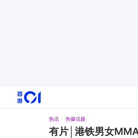
热话
热爆话题
有片│港铁男女MM