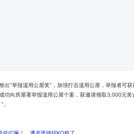
出“举报滥用公屋奖”，加强打击滥用公屋，举报者可获最
成功向房屋署举报滥用公屋个案，获邀请领取3,000元奖
”。
跌低吖嘛！ 遭老婆绝招KO糗了