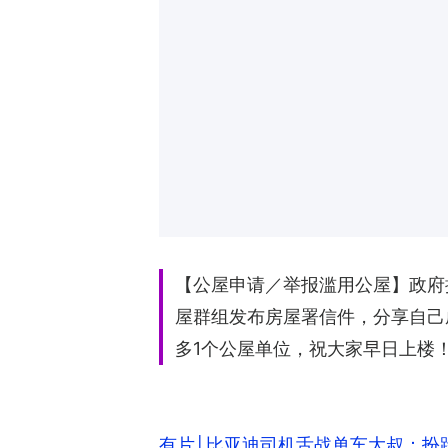
【公屋申请／举报滥用公屋】政府推
屋群组发布房屋署信件，分享自己
多1个公屋单位，祝大家早日上楼！
有片│比亚迪司机舌战单车大叔：扮