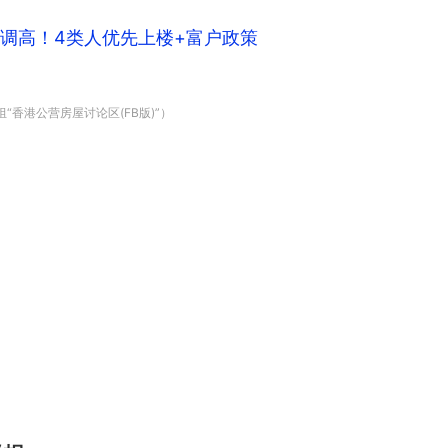
额调高！4类人优先上楼+富户政策
“香港公营房屋讨论区(FB版)”）