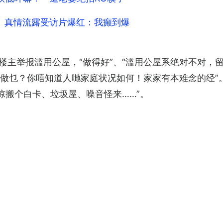
仁 真情流露受访片爆红：我癫到爆
楼主举报滥用公屋，“做得好”、“滥用公屋系绝对不对，
报嚟做乜？你唔知道人哋家庭状况如何！家家有本难念的经”
惊搬个白卡、垃圾屋、噪音怪来……”。