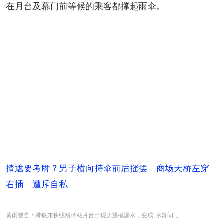
在月台及幕门前等候的乘客都撑起雨伞。
揸遮要考牌？男子横向持伞前后摇摆 商场天桥左穿
右插 遭斥自私
黄雨警告下港铁东铁线粉岭站月台出现大规模漏水，变成“水舞间”。