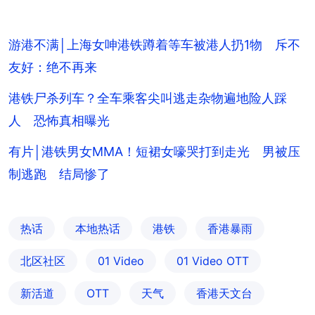
游港不满│上海女呻港铁蹲着等车被港人扔1物 斥不
友好：绝不再来
港铁尸杀列车？全车乘客尖叫逃走杂物遍地险人踩
人 恐怖真相曝光
有片│港铁男女MMA！短裙女嚎哭打到走光 男被压
制逃跑 结局惨了
热话
本地热话
港铁
香港暴雨
北区社区
01 Video
01‌ ‌Video‌ ‌OTT
新活道
OTT
天气
香港天文台