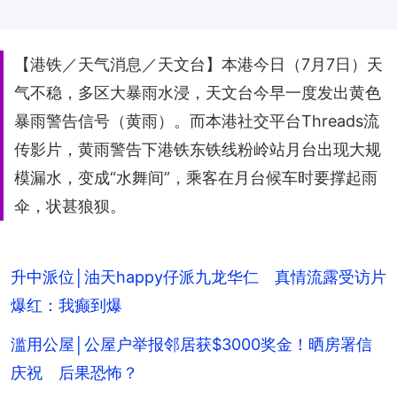
【港铁／天气消息／天文台】本港今日（7月7日）天
气不稳，多区大暴雨水浸，天文台今早一度发出黄色
暴雨警告信号（黄雨）。而本港社交平台Threads流
传影片，黄雨警告下港铁东铁线粉岭站月台出现大规
模漏水，变成“水舞间”，乘客在月台候车时要撑起雨
伞，状甚狼狈。
升中派位│油天happy仔派九龙华仁 真情流露受访片
爆红：我癫到爆
滥用公屋│公屋户举报邻居获$3000奖金！晒房署信
庆祝 后果恐怖？