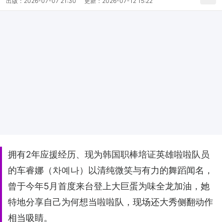
出版：
2026-07-07 21:30
更新：
2026-07-12 15:22
拥有2年应援经历、现为韩国职棒培证英雄啦啦队员
的车睿娜（차예나）以清纯微笑与有力的舞蹈闻名，
曾于今年5月首度来台登上大巨蛋为味全龙加油，她
特地分享自己为何想当啦啦队，现场还大秀侧翻动作
相当吸睛。