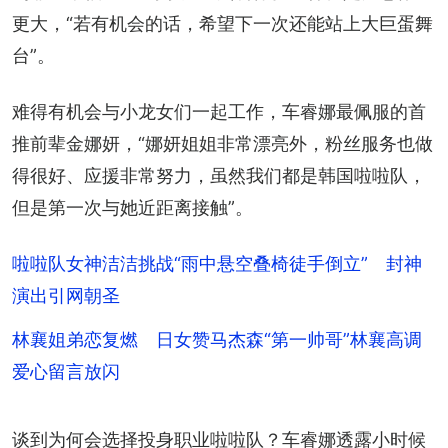
更大，“若有机会的话，希望下一次还能站上大巨蛋舞
台”。
难得有机会与小龙女们一起工作，车睿娜最佩服的首
推前辈金娜妍，“娜妍姐姐非常漂亮外，粉丝服务也做
得很好、应援非常努力，虽然我们都是韩国啦啦队，
但是第一次与她近距离接触”。
啦啦队女神洁洁挑战“雨中悬空叠椅徒手倒立” 封神
演出引网朝圣
林襄姐弟恋复燃 日女赞马杰森“第一帅哥”林襄高调
爱心留言放闪
谈到为何会选择投身职业啦啦队？车睿娜透露小时候