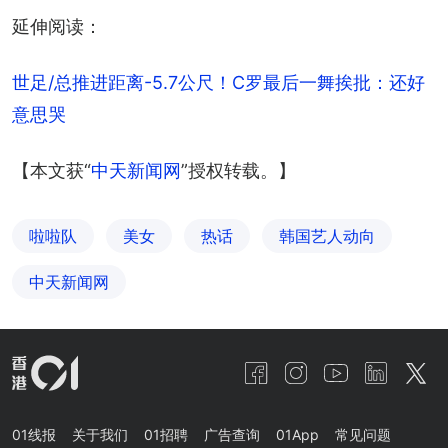
延伸阅读：
世足/总推进距离-5.7公尺！C罗最后一舞挨批：还好
意思哭
【本文获“
中天新闻网
”授权转载。】
啦啦队
美女
热话
韩国艺人动向
中天新闻网
01线报
关于我们
01招聘
广告查询
01App
常见问题