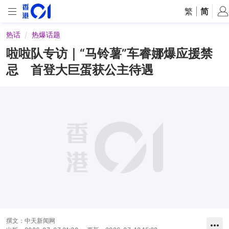
繁
|
简
热话
热爆话题
啦啦队专访｜“马铃薯”车睿娜爆应援禁
忌 首登大巨蛋获公主待遇
撰文：
中天新闻网