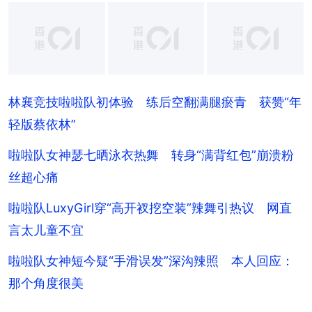
+
4
林襄竞技啦啦队初体验 练后空翻满腿瘀青 获赞“年
轻版蔡依林”
啦啦队女神瑟七晒泳衣热舞 转身“满背红包”崩溃粉
丝超心痛
啦啦队LuxyGirl穿“高开衩挖空装”辣舞引热议 网直
言太儿童不宜
啦啦队女神短今疑“手滑误发”深沟辣照 本人回应：
那个角度很美