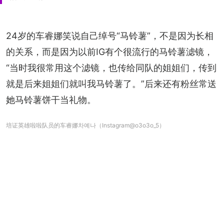
24岁的车睿娜笑说自己绰号“马铃薯”，不是因为长相
的关系，而是因为以前IG有个很流行的马铃薯滤镜，
“当时我很常用这个滤镜，也传给同队的姐姐们，传到
就是后来姐姐们就叫我马铃薯了。”后来还有粉丝常送
她马铃薯饼干当礼物。
培证英雄啦啦队员的车睿娜차예나（Instagram@o3o3o_5）