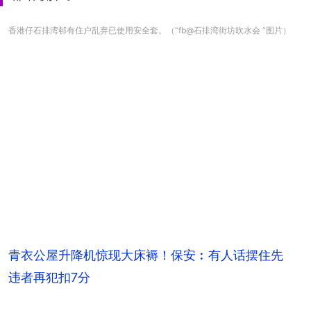
香港仔石排湾邨有住户乱弃已使用安全套。（“fb@石排湾街坊吹水会 ”图片）
青衣公屋升降机惊现大床褥！保安︰有人话摆住先
违者再犯扣7分