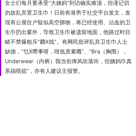
女士们每月要承受“大姨妈”到访确实难顶，但谨记切
勿故乱弃置卫生巾！日前有港男于社交平台发文，发
现有公屋住户疑似高空掷物，将已经使用、沾血的卫
生巾扔出窗外，导致卫生巾被遗留地面，他路过时目
睹不禁爆粗斥“黐X线”。有网民批评乱弃卫生巾人士
缺德，“乜X嘢事呀，咁低质素嘅”、“Bra（胸围），
Underwear（内裤）我当佢俾风吹落街，但姨妈巾真
系搞唔掂”，亦有人建议主报警。