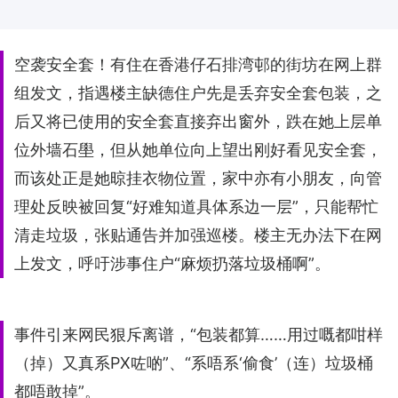
空袭安全套！有住在香港仔石排湾邨的街坊在网上群
组发文，指遇楼主缺德住户先是丢弃安全套包装，之
后又将已使用的安全套直接弃出窗外，跌在她上层单
位外墙石壆，但从她单位向上望出刚好看见安全套，
而该处正是她晾挂衣物位置，家中亦有小朋友，向管
理处反映被回复“好难知道具体系边一层”，只能帮忙
清走垃圾，张贴通告并加强巡楼。楼主无办法下在网
上发文，呼吁涉事住户“麻烦扔落垃圾桶啊”。
事件引来网民狠斥离谱，“包装都算……用过嘅都咁样
（掉）又真系PX咗啲”、“系唔系‘偷食’（连）垃圾桶
都唔敢掉”。