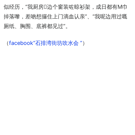
似经历，“我厨房𠮶边个窗装咗晾衫架，成日都有M巾
掉落嚟，差啲想攞住上门滴血认亲”、“我呢边用过嘅
厕纸、胸围、底裤都见过”。
（
facebook“石排湾街坊吹水会 ”
）