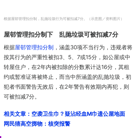
根据屋邨管理扣分制，乱抛垃圾行为可被扣减7分。（示意图／资料图片）
屋邨管理扣分制下 乱抛垃圾可被扣减7分
根据
屋邨管理扣分制
，涵盖30项不当行为，违规者将
按其行为的严重性被扣3、5、7或15分，如公屋或中
转屋住户，在2年内被扣除的分数累计达16分，其租
约或暂准证将被终止，而当中所涵盖的乱抛垃圾，初
犯者书面警告无效后，在2年警告有效期内再犯，则
可被扣减7分。
相关文章：空袭卫生巾？疑沾经血M巾遗公屋地面　
网民猜高空掷物：核突报警