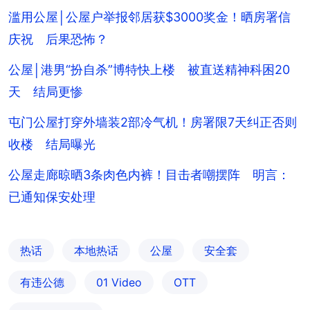
滥用公屋│公屋户举报邻居获$3000奖金！晒房署信
庆祝 后果恐怖？
公屋│港男“扮自杀”博特快上楼 被直送精神科困20
天 结局更惨
屯门公屋打穿外墙装2部冷气机！房署限7天纠正否则
收楼 结局曝光
公屋走廊晾晒3条肉色内裤！目击者嘲摆阵 明言：
已通知保安处理
热话
本地热话
公屋
安全套
有违公德
01 Video
OTT