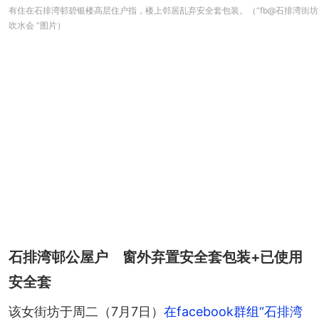
有住在石排湾邨碧银楼高层住户指，楼上邻居乱弃安全套包装。（“fb@石排湾街坊
吹水会 ”图片）
石排湾邨公屋户 窗外弃置安全套包装+已使用
安全套
该女街坊于周二（7月7日）
在facebook群组“石排湾