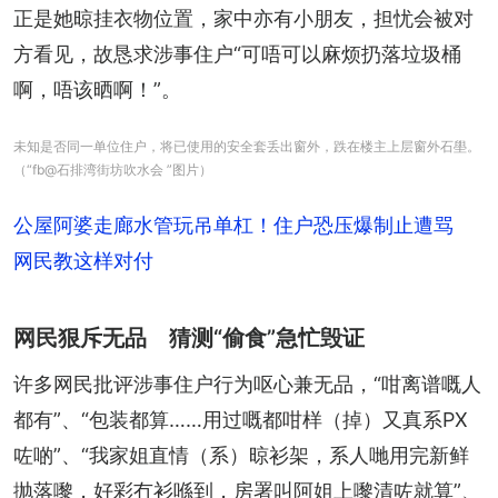
正是她晾挂衣物位置，家中亦有小朋友，担忧会被对
方看见，故恳求涉事住户“可唔可以麻烦扔落垃圾桶
啊，唔该晒啊！”。
未知是否同一单位住户，将已使用的安全套丢出窗外，跌在楼主上层窗外石壆。
（“fb@石排湾街坊吹水会 ”图片）
公屋阿婆走廊水管玩吊单杠！住户恐压爆制止遭骂
网民教这样对付
网民狠斥无品 猜测“偷食”急忙毁证
许多网民批评涉事住户行为呕心兼无品，“咁离谱嘅人
都有”、“包装都算……用过嘅都咁样（掉）又真系PX
咗啲”、“我家姐直情（系）晾衫架，系人哋用完新鲜
抛落嚟，好彩冇衫喺到，房署叫阿姐上嚟清咗就算”、