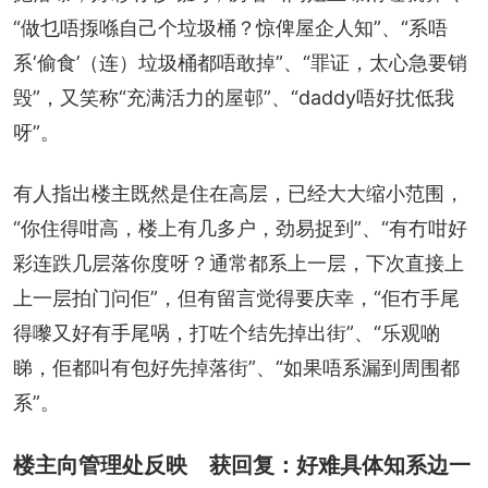
“做乜唔揼喺自己个垃圾桶？惊俾屋企人知”、“系唔
系‘偷食’（连）垃圾桶都唔敢掉”、“罪证，太心急要销
毁”，又笑称“充满活力的屋邨”、“daddy唔好抌低我
呀”。
有人指出楼主既然是住在高层，已经大大缩小范围，
“你住得咁高，楼上有几多户，劲易捉到”、“有冇咁好
彩连跌几层落你度呀？通常都系上一层，下次直接上
上一层拍门问佢”，但有留言觉得要庆幸，“佢冇手尾
得嚟又好有手尾㖞，打咗个结先掉出街”、“乐观啲
睇，佢都叫有包好先掉落街”、“如果唔系漏到周围都
系”。
楼主向管理处反映 获回复：好难具体知系边一