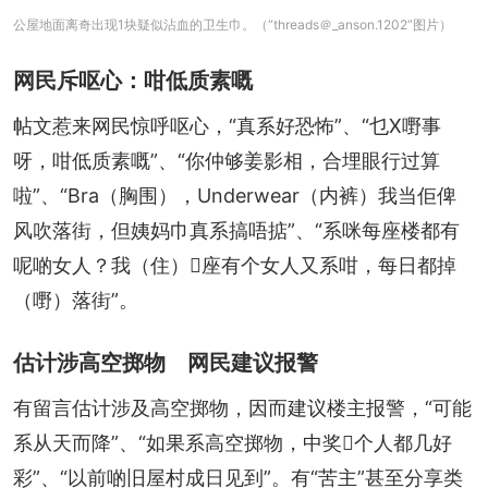
公屋地面离奇出现1块疑似沾血的卫生巾。（“threads＠_anson.1202”图片）
网民斥呕心：咁低质素嘅
帖文惹来网民惊呼呕心，“真系好恐怖”、“乜X嘢事
呀，咁低质素嘅”、“你仲够姜影相，合埋眼行过算
啦”、“Bra（胸围），Underwear（内裤）我当佢俾
风吹落街，但姨妈巾真系搞唔掂”、“系咪每座楼都有
呢啲女人？我（住）𠮶座有个女人又系咁，每日都掉
（嘢）落街”。
估计涉高空掷物 网民建议报警
有留言估计涉及高空掷物，因而建议楼主报警，“可能
系从天而降”、“如果系高空掷物，中奖𠮶个人都几好
彩”、“以前啲旧屋村成日见到”。有“苦主”甚至分享类