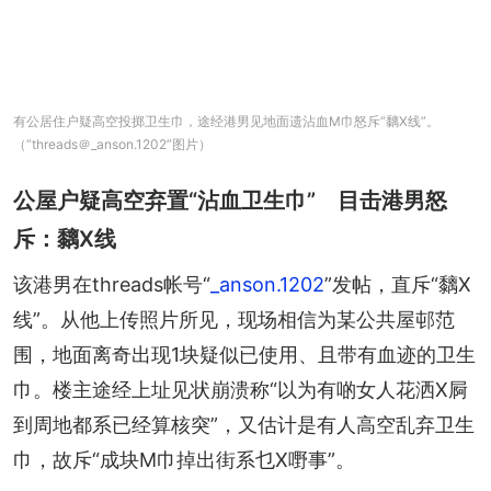
有公居住户疑高空投掷卫生巾，途经港男见地面遗沾血M巾怒斥“黐X线”。
（“threads＠_anson.1202”图片）
公屋户疑高空弃置“沾血卫生巾” 目击港男怒
斥：黐X线
该港男在threads帐号“
_anson.1202
”发帖，直斥“黐X
线”。从他上传照片所见，现场相信为某公共屋邨范
围，地面离奇出现1块疑似已使用、且带有血迹的卫生
巾。楼主途经上址见状崩溃称“以为有啲女人花洒X屙
到周地都系已经算核突”，又估计是有人高空乱弃卫生
巾，故斥“成块M巾掉出街系乜X嘢事”。