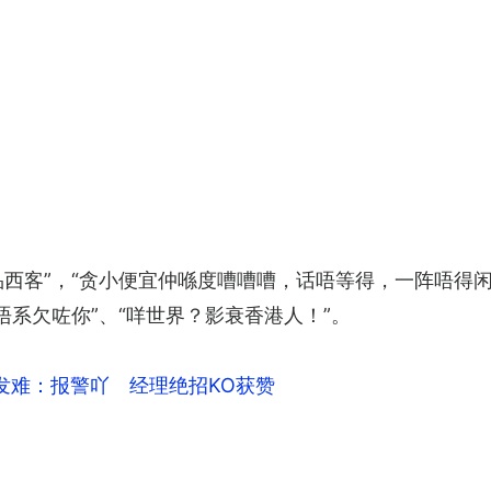
品西客”，“贪小便宜仲喺度嘈嘈嘈，话唔等得，一阵唔得闲
唔系欠咗你”、“咩世界？影衰香港人！”。
发难：报警吖 经理绝招KO获赞