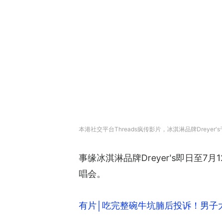
本港社交平台Threads疯传影片，冰淇淋品牌Dreyer'
事缘冰淇淋品牌Dreyer's即日至
唱会。
有片│吃完整碗牛坑腩后投诉！男子