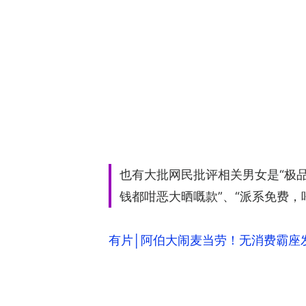
也有大批网民批评相关男女是“极
钱都咁恶大晒嘅款”、“派系免费，
有片│阿伯大闹麦当劳！无消费霸座