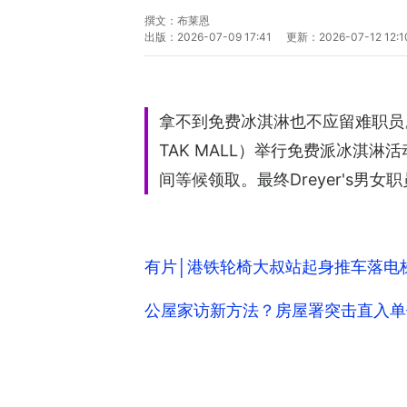
撰文：
布莱恩
出版：
2026-07-09 17:41
更新：
2026-07-12 12:1
拿不到免费冰淇淋也不应留难职员。本
TAK MALL）举行免费派冰淇
间等候领取。最终Dreyer's男女
有片│港铁轮椅大叔站起身推车落电
公屋家访新方法？房屋署突击直入单