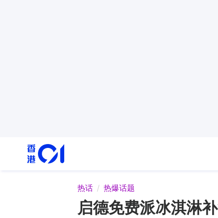
热话
热爆话题
启德免费派冰淇淋补