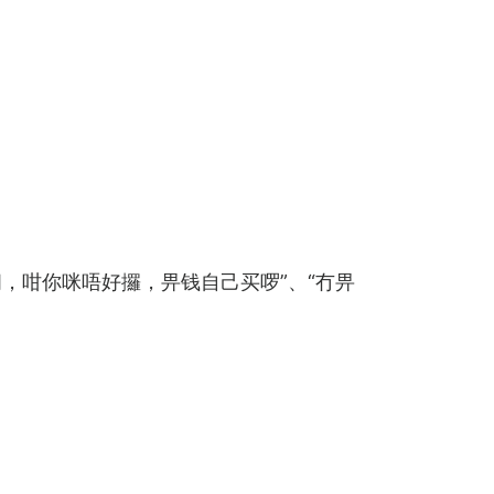
，咁你咪唔好攞，畀钱自己买啰”、“冇畀