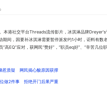
0
港社交平台Threads流传影片，冰淇淋品牌Dreyer's
淋活动期间，因要补冰淇淋需要暂停派发约1小时，讵料有
职员“高EQ”应对，获网民“赞好”，“职员eq好”、“辛苦
梯惹质疑 网民揭心酸原因获撑
位做2件事 拒绝开门后果严重