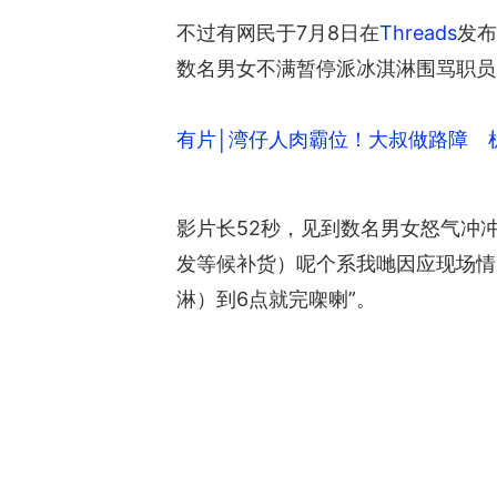
不过有网民于7月8日在
Threads
发布
数名男女不满暂停派冰淇淋围骂职员，
有片│湾仔人肉霸位！大叔做路障 
影片长52秒，见到数名男女怒气冲冲
发等候补货）呢个系我哋因应现场情
淋）到6点就完㗎喇”。