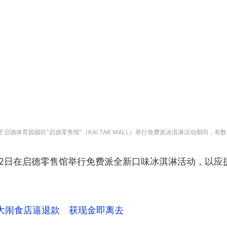
s于启德体育园园区“启德零售馆”（KAI TAK MALL）举行免费派冰淇淋活动期间，有数名男
7月12日在启德零售馆举行免费派全新口味冰淇淋活动，以应
大闹食店逼退款 获现金即离去