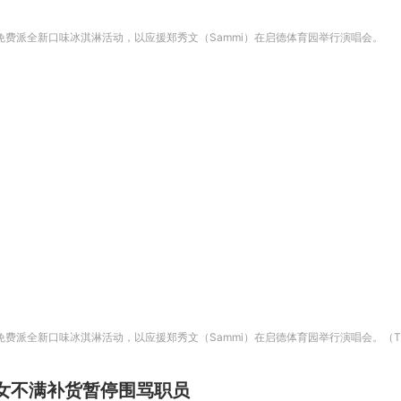
举行免费派全新口味冰淇淋活动，以应援郑秀文（Sammi）在启德体育园举行演唱会。
免费派全新口味冰淇淋活动，以应援郑秀文（Sammi）在启德体育园举行演唱会。（Thread
 男女不满补货暂停围骂职员