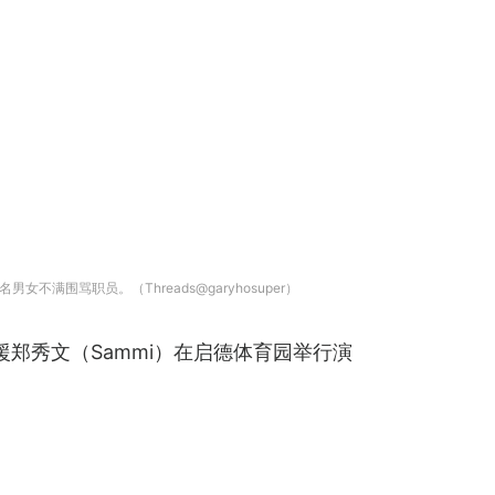
女不满围骂职员。（Threads@garyhosuper）
援郑秀文（Sammi）在启德体育园举行演