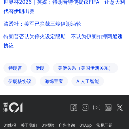
世界杯2026｜英媒：特朗普特使提议FIFA 让意大利
代替伊朗出赛
路透社：美军已拦截三艘伊朗油轮
特朗普否认为停火设定限期 不认为伊朗扣押两船违
协议
特朗普
伊朗
美伊关系（美国伊朗关系）
伊朗核协议
海绵宝宝
AI人工智能
01线报
关于我们
01招聘
广告查询
01App
常见问题