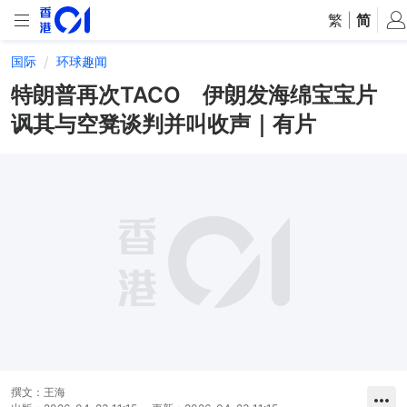
繁
|
简
国际
环球趣闻
特朗普再次TACO 伊朗发海绵宝宝片
讽其与空凳谈判并叫收声｜有片
撰文：
王海