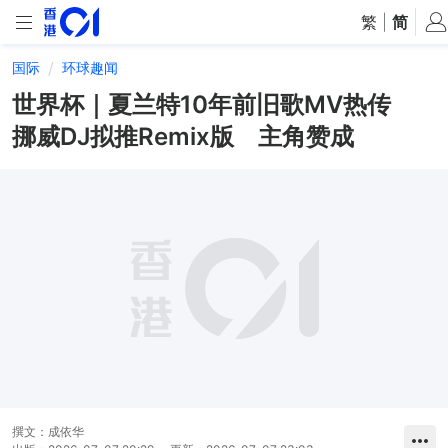
繁
|
简
国际
环球趣闻
世界杯｜夏兰特10年前旧歌MV热传
挪威DJ拟推Remix版 主角赞成
撰文：
成依华