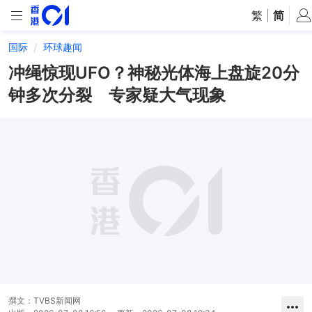
繁
|
简
国际
环球趣闻
冲绳惊现UFO？神秘光体海上盘旋20分
钟多次分裂 专家疑大气现象
撰文：
TVBS新闻网