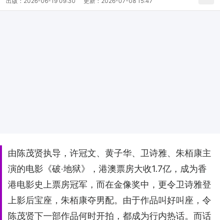
出版：
2026-06-19 09:30
更新：
2026-07-08 15:47
由陈茂贤执导，许冠文、黄子华、卫诗雅、朱栢康主
演的电影《破‧地狱》，港澳票房大收1.7亿，成为香
港电影史上票房冠军，而在金像奖中，更令卫诗雅登
上影后宝座，朱栢康夺男配。由于作品叫好叫座，令
陈茂贤下一部作品何时开拍，都成为行内热话。而话