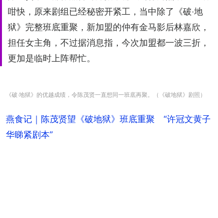
咁快，原来剧组已经秘密开紧工，当中除了《破‧地
狱》完整班底重聚，新加盟的仲有金马影后林嘉欣，
担任女主角，不过据消息指，今次加盟都一波三折，
更加是临时上阵帮忙。
《破‧地狱》的优越成绩，令陈茂贤一直想同一班底再聚。（《破地狱》剧照）
燕食记｜陈茂贤望《破地狱》班底重聚　“许冠文黄子
华睇紧剧本”