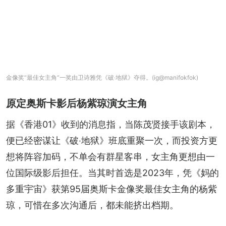
金像奖“最佳女主角”一奖由卫诗雅凭《破‧地狱》夺得。(ig@manifokfok)
原定奥斯卡影后杨紫琼演女主角
据《香港01》收到的消息指，当陈茂贤接手该剧本，
便已经密谋让《破‧地狱》班底重聚一次，而投资方更
想将阵容加码，不单会有群星客串，女主角更想由一
位国际级影后担任。当其时首选是2023年，凭《妈的
多重宇宙》获第95届奥斯卡金像奖最佳女主角的杨紫
琼，可惜在多次沟通后，都未能挤出档期。