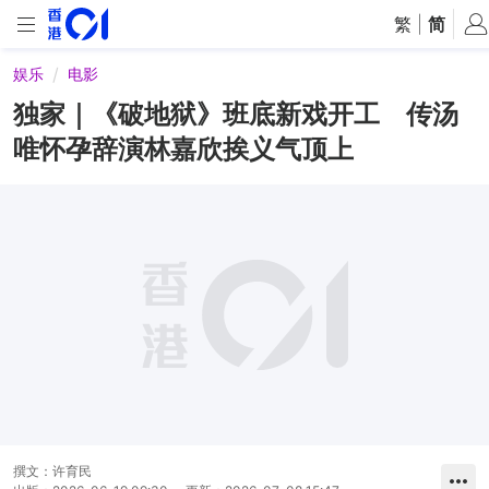
繁
|
简
娱乐
电影
独家｜《破地狱》班底新戏开工 传汤
唯怀孕辞演林嘉欣挨义气顶上
撰文：
许育民