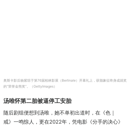
奥斯卡影后杨紫琼于第76届柏林影展（Berlinale）开幕礼上，获颁象征终身成就奖
的“荣誉金熊奖”。（GettyImages）
汤唯怀第二胎被逼停工安胎
随后剧组便想到汤唯，她不单初出道时，在《色｜
戒》一鸣惊人，更在2022年，凭电影《分手的决心》