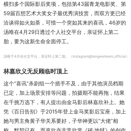
横扫多个国际影后奖项，包括第43届青龙电影奖、第
59届百想艺术大奖女子最优秀演技赏，而双方更已经
洽谈得如火如荼，可惜一个突如其来的喜讯，46岁的
汤唯在4月29日透过个人社交平台，亲证怀上第二
胎，要为这新生命全面停工。
汤唯于4月在社交平台，亲证怀上第二胎。（Instagram@tangweiteam_official）
林嘉欣义无反顾临时顶上
这个“喜讯”杀剧组一个措手不及，由于其他演员档期
已定，加上场景安排等问题，拍摄期不能再拖，结果
在千挑万选下，有人提出由金马影后林嘉欣补上。她
凭《百日告别》于2015年登上金马奖影后宝座，加上
她与男主角黄子华关系要好，子华神更以“大佬”相
称，默契已有。而嘉欣亦非常欣赏《破‧地狱》的创作