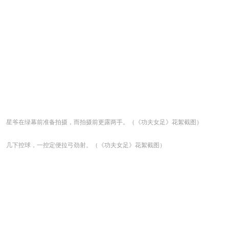
星爷在绿幕前准备拍摄，而拍摄前更露两手。（《功夫女足》花絮截图）
几下控球，一控定便拉弓劲射。（《功夫女足》花絮截图）