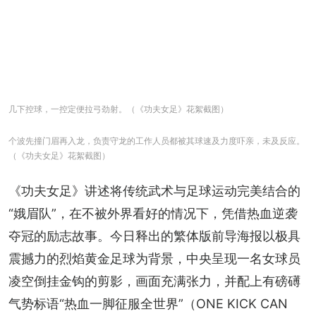
几下控球，一控定便拉弓劲射。（《功夫女足》花絮截图）
个波先撞门眉再入龙，负责守龙的工作人员都被其球速及力度吓亲，未及反应。
（《功夫女足》花絮截图）
《功夫女足》讲述将传统武术与足球运动完美结合的
“娥眉队”，在不被外界看好的情况下，凭借热血逆袭
夺冠的励志故事。今日释出的繁体版前导海报以极具
震撼力的烈焰黄金足球为背景，中央呈现一名女球员
凌空倒挂金钩的剪影，画面充满张力，并配上有磅礡
气势标语“热血一脚征服全世界”（ONE KICK CAN 