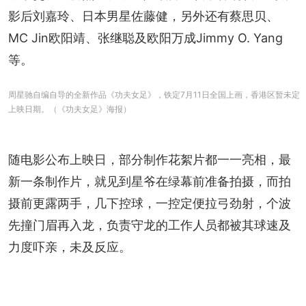
影后刘嘉玲、日本男星佐藤健，另外还有蔡思贝、
MC Jin欧阳靖、张继聪及欧阳万成Jimmy O. Yang
等。
周星驰自编自导的全新作品《功夫女足》，铁定7月11日全国上画，香港区暂未定
上映日期。（《功夫女足》海报）
随电影公布上映日，部分制作花絮片都一一亮相，最
新一条制作片，就见到星爷在绿幕前准备拍摄，而拍
摄前更露两手，几下控球，一控定便拉弓劲射，个波
先撞门眉再入龙，负责守龙的工作人员都被其球速及
力度吓亲，未及反应。