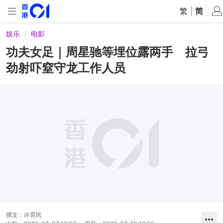
繁
|
简
娱乐
电影
功夫女足｜周星驰等埋位露两手 拉弓
劲射吓窒守龙工作人员
撰文：
许育民