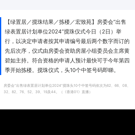
【绿置居／搅珠结果／拣楼／宏致苑】房委会“出售
绿表置居计划单位2024”搅珠仪式今日（2日）举
行，以决定申请者按其申请编号最后两个数字而订的
先后次序，仪式由房委会资助房屋小组委员会主席黄
碧如主持。符合资格的申请人预计最快可于今年第四
季开始拣楼。搅珠仪式，头10个中签号码即睇。
房委会“出售绿表置居计划单位2024”搅珠头10个中签号码依次为62、66、08、
32、82、76、52、39、19及44。（《香港01》直播）