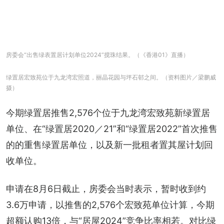
房委会“出售绿表置居计划单位2024”搅珠结果。（《香港01》直播）
绿置居宏致苑位于九龙湾宏照道，丽晶花园与坪石邨之间。（资料图片／梁鹏威
摄）
今期绿置居推售2,576个位于九龙湾宏致苑新绿置居
单位、在“绿置居2020／21”和“绿置居2022”首次推售
的的重售绿置居单位，以及新一批租者置其屋计划回
收单位。
申请在8月6日截止，房委会当时表示，暂时收到约
3.6万申请，以推售的2,576个宏致苑单位计算，今期
超额认购13倍，与“居屋2024”竞争比率相若。对比绿