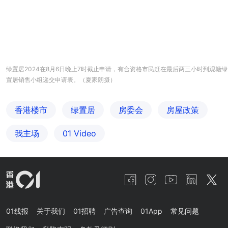
绿置居2024在8月6日晚上7时截止申请，有合资格市民赶在最后两三小时到观塘绿
置居销售小组递交申请表。（夏家朗摄）
香港楼市
绿置居
房委会
房屋政策
我主场
01 Video
01线报
关于我们
01招聘
广告查询
01App
常见问题