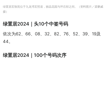
绿置居宏致苑位于九龙湾宏照道，丽晶花园与坪石邨之间。（资料图片／梁鹏威
摄）
绿置居2024｜头10个中签号码
依次为62、66、08、32、82、76、52、39、19及
44。
绿置居2024｜100个号码次序