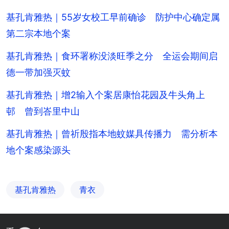
基孔肯雅热｜55岁女校工早前确诊 防护中心确定属
第二宗本地个案
基孔肯雅热｜食环署称没淡旺季之分 全运会期间启
德一带加强灭蚊
基孔肯雅热｜增2输入个案居康怡花园及牛头角上
邨 曾到峇里中山
基孔肯雅热｜曾祈殷指本地蚊媒具传播力 需分析本
地个案感染源头
基孔肯雅热
青衣