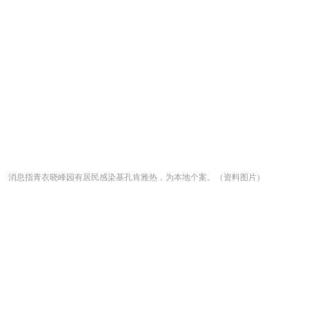
消息指青衣晓峰园有居民感染基孔肯雅热，为本地个案。（资料图片）