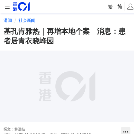
繁
|
简
港闻
社会新闻
基孔肯雅热｜再增本地个案 消息：患
者居青衣晓峰园
撰文：
林远航