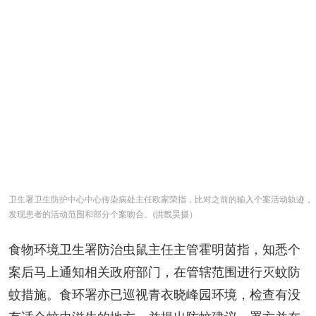
卫生署卫生防护中心中心传染病处主任欧家荣指，比对之前的输入个案活动轨迹，
发现患者的活动范围和部分个案吻合。(洪戬昊摄）
食物环境卫生署防治虫鼠主任主管霍明茵指，知悉个
案后马上通知相关政府部门，在管辖范围进行灭蚊防
蚊措施。食环署亦已巡视青衣晓峰园环境，检查有没