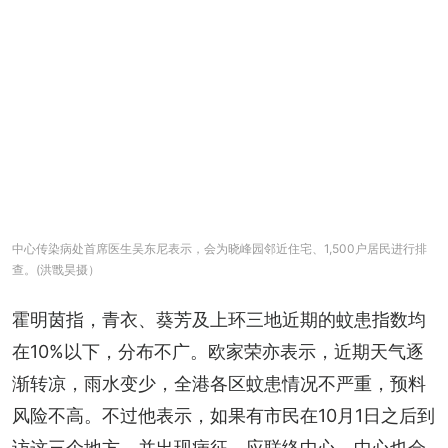
中心传染病处首席医生吴东尼表示，会为晓峰园邻近住宅、1,500户居民进行排
查。(洪戬昊摄）
霍明茵指，青衣、葵芳及上环三地近期的蚊患指数均
在10%以下，分布不广。欧家荣亦表示，近期天气逐
渐转凉，雨水变少，全港各区蚊患情况不严重，预料
风险不高。不过他表示，如果有市民在10月1日之后到
访这三个地方，并出现病征，应联络中心。中心也会