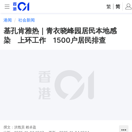
繁
|
简
港闻
社会新闻
基孔肯雅热｜青衣晓峰园居民本地感
染 上环工作 1500户居民排查
撰文：
洪戬昊 赖卓盈