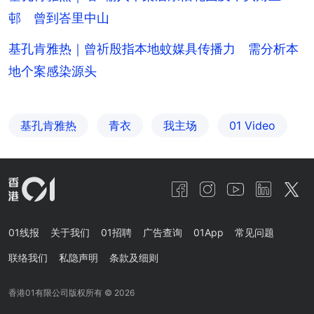
邨 曾到峇里中山
基孔肯雅热｜曾祈殷指本地蚊媒具传播力 需分析本
地个案感染源头
基孔肯雅热
青衣
我主场
01 Video
01线报
关于我们
01招聘
广告查询
01App
常见问题
联络我们
私隐声明
条款及细则
香港01有限公司版权所有 ©
2026