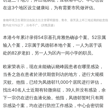
在这3个地区设立健康站，为有需要市民做评估。
食物环境卫生署防治虫鼠主任主管霍明茵指，青衣、葵芳及上环三地近期的蚊患指
数均在10%以下，分布不广。(洪戬昊摄）
本港今年累计录得54宗基孔肯雅热确诊个案。52宗属
输入个案，2宗属于凤德邨本地个案，一人为居于该
处的82岁老妇，另一人为区内一间小学的职员。
欧家荣表示，现在未能确认晓峰园患者在哪里感染，
当务之急在患者於潜伏期曾到访的地方，进行大规模
灭蚊。他指，已经为凤德邨11,000个居民进行评估，
找出40名人士近期有轻微病征，39人并没有感染，余
下一宗仍在进行血液化验。他指，凤德邨暂时只有两
宗感染个案，均在进行防控工作感染，中心会密切留