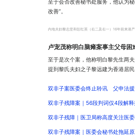
至于会否改善秘书处服务，他认为秘
改善”。
内地夫妇黎志坚和彭红英（右二及右一）16年前来港产
卢宠茂称明白脑瘫案事主父母困
至于是次个案，他称明白黎先生两夫
提到黎氏夫妇之子黎远建为香港居民
双非子案医委会终止聆讯 父申法援
双非子残障案｜56段判词仅4段解
双非子残障｜医卫局称高度关注医委
双非子残障案｜医委会秘书处拖延原