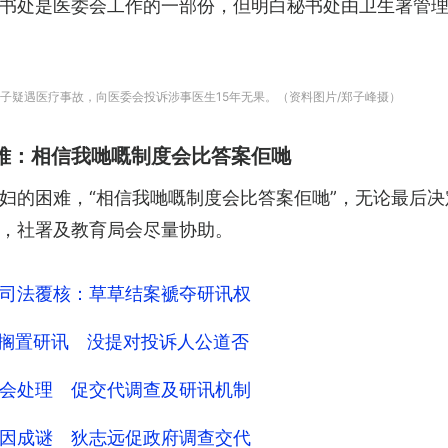
书处是医委会工作的一部份，但明白秘书处由卫生署管理
子疑遇医疗事故，向医委会投诉涉事医生15年无果。（资料图片/郑子峰摄）
难：相信我哋嘅制度会比答案佢哋
妇的困难，“相信我哋嘅制度会比答案佢哋”，无论最后
，社署及教育局会尽量协助。
司法覆核：草草结案褫夺研讯权
释搁置研讯 没提对投诉人公道否
会处理 促交代调查及研讯机制
因成谜 狄志远促政府调查交代