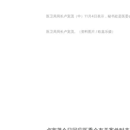
医卫局局长卢宠茂（中）11月4日表示，秘书处是医委
医卫局局长卢宠茂。（资料图片 / 欧嘉乐摄）