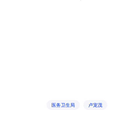
医务卫生局
卢宠茂