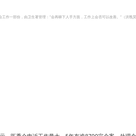
会工作一部份，由卫生署管理：“会再睇下人手方面，工作上会否可以改善。”（洪戬