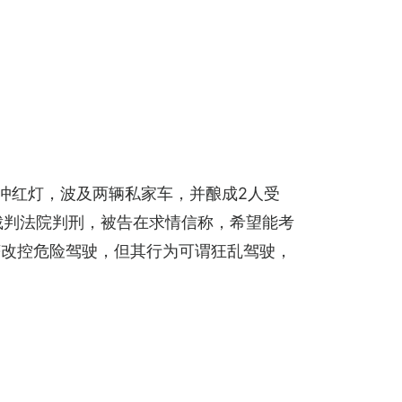
冲红灯，波及两辆私家车，并酿成2人受
裁判法院判刑，被告在求情信称，希望能考
获改控危险驾驶，但其行为可谓狂乱驾驶，