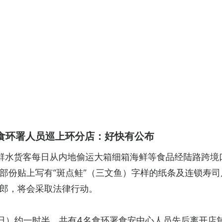
食环署人员巡上环分店：好快有公布
群水货客每日从内地偷运大箱细箱海鲜等食品经陆路跨境
部份贴上写有“斑点鲑”（三文鱼）字样的纸条及连锁寿
郎，将会采取法律行动。
日）约一时半，共有4名食环署食安中心人员先后离开店舖