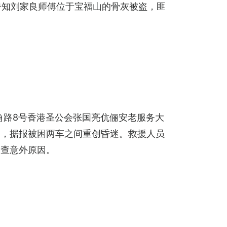
告知刘家良师傅位于宝福山的骨灰被盗，匪
角路8号香港圣公会张国亮伉俪安老服务大
倒，据报被困两车之间重创昏迷。救援人员
调查意外原因。