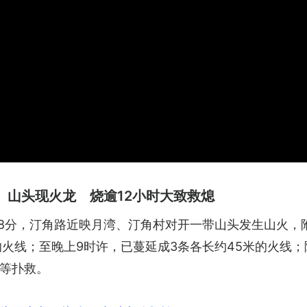
 山头现火龙 烧逾12小时大致救熄
48分，汀角路近映月湾、汀角村对开一带山头发生山火，
火线；至晚上9时许，已蔓延成3条各长约45米的火线；
等扑救。