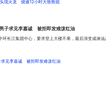
头现火龙 烧逾12小时大致救熄
证男子求见李嘉诚 被拒即发难泼红油
中环长江集团中心，要求登上大楼不果，最后演变成淋油
子求见李嘉诚 被拒即发难泼红油