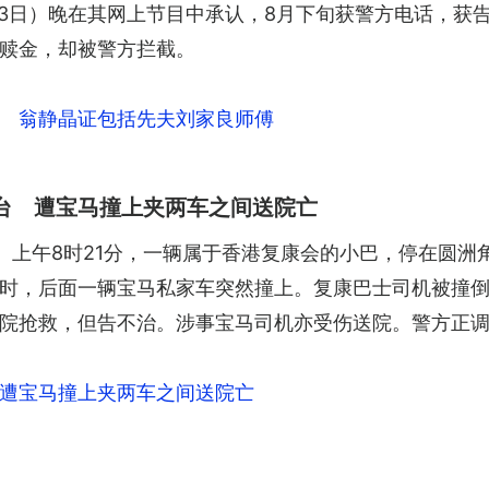
月3日）晚在其网上节目中承认，8月下旬获警方电话，获
赎金，却被警方拦截。
 翁静晶证包括先夫刘家良师傅
台 遭宝马撞上夹两车之间送院亡
）上午8时21分，一辆属于香港复康会的小巴，停在圆洲
时，后面一辆宝马私家车突然撞上。复康巴士司机被撞
院抢救，但告不治。涉事宝马司机亦受伤送院。警方正
遭宝马撞上夹两车之间送院亡