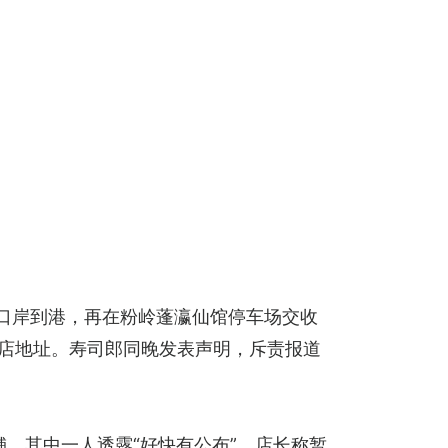
口岸到港，再在粉岭蓬瀛仙馆停车场交收
司店地址。寿司郎同晚发表声明，斥责报道
，其中一人透露“好快有公布”。店长称暂