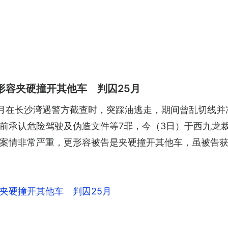
形容夹硬撞开其他车 判囚25月
月在长沙湾遇警方截查时，突踩油逃走，期间曾乱切线并
前承认危险驾驶及伪造文件等7罪，今（3日）于西九龙
案情非常严重，更形容被告是夹硬撞开其他车，虽被告
夹硬撞开其他车 判囚25月