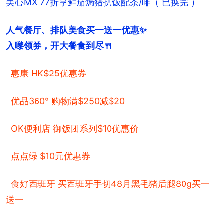
美心MX 77折享鲜茄焗猪扒饭配茶/啡（ 已换完 ）
人气餐厅、排队美食买一送一优惠✨

入嚟领券，开大餐食到尽🍴
惠康 HK$25优惠券
优品360° 购物满$250减$20
OK便利店 御饭团系列$10优惠价
点点绿 $10元优惠券
食好西班牙 买西班牙手切48月黑毛猪后腿80g买一
送一