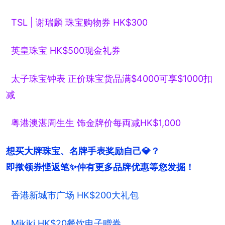
TSL | 谢瑞麟 珠宝购物券 HK$300
英皇珠宝 HK$500现金礼券
太子珠宝钟表 正价珠宝货品满$4000可享$1000扣
减
粤港澳湛周生生 饰金牌价每両减HK$1,000
想买大牌珠宝、名牌手表奖励自己💎？

即揿领券悭返笔✨仲有更多品牌优惠等您发掘！
香港新城市广场 HK$200大礼包
Mikiki HK$20餐饮电子赠券