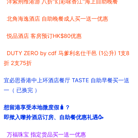
洋紫荆维港游 八折“幻彩咏香江”海上自助晚餐
北角海逸酒店 自助晚餐成人买一送一优惠
悦品酒店 客房预订HK$80优惠
DUTY ZERO by cdf 马爹利名仕干邑 (1公升) 1支8
折 2支75折
宜必思香港中上环酒店餐厅 TASTE 自助早餐买一送
一（ 已换完 ）
想留港享受本地微度假🧳？

即揿入嚟拎酒店订房、自助餐优惠礼遇🥳
万福珠宝 指定货品买一送一优惠