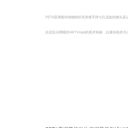
PETA亚洲善待动物组织支持者手持七孔流血的猪头及
抗议告示牌模仿HKTVmall的美术风格，以黄绿色作