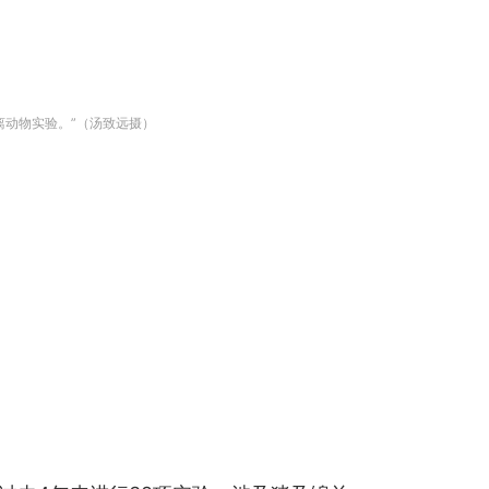
离动物实验。”（汤致远摄）