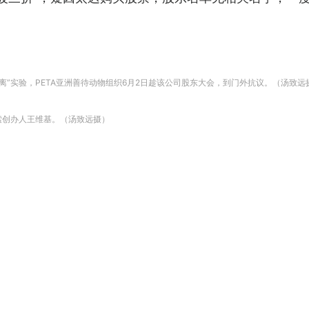
身分离”实验，PETA亚洲善待动物组织6月2日趁该公司股东大会，到门外抗议。（汤致远
探索创办人王维基。（汤致远摄）