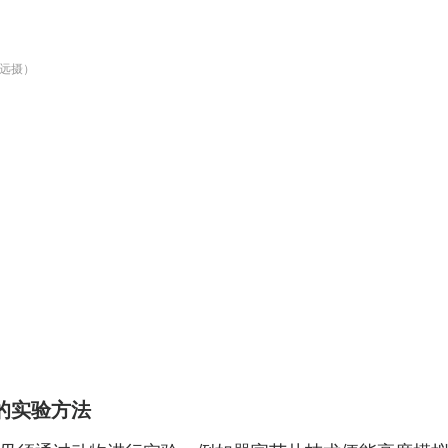
远摄）
的实验方法