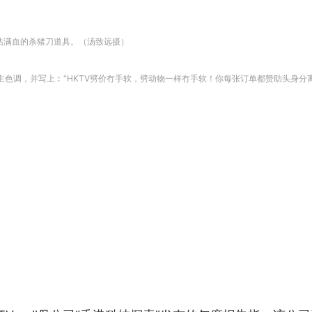
沾满血的杀猪刀道具。（汤致远摄）
为主色调，并写上︰“HKTV劈价冇手软，劈动物一样冇手软！你每张订单都赞助头身分