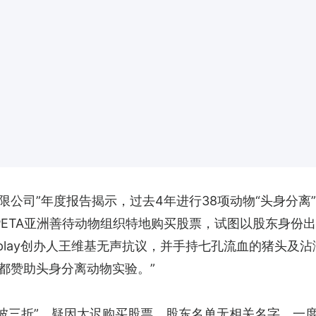
索有限公司”年度报告揭示，过去4年进行38项动物“头身
PETA亚洲善待动物组织特地购买股票，试图以股东身份
play创办人王维基无声抗议，并手持七孔流血的猪头及
订单都赞助头身分离动物实验。”
“一波三折”，疑因太迟购买股票，股东名单无相关名字，