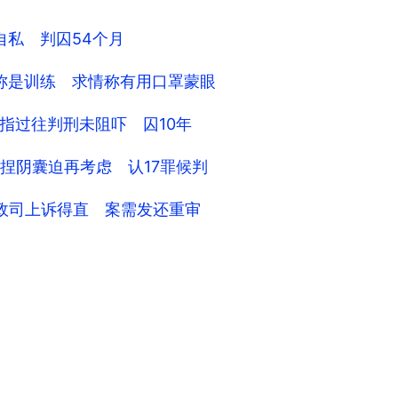
自私 判囚54个月
称是训练 求情称有用口罩蒙眼
指过往判刑未阻吓 囚10年
捏阴囊迫再考虑 认17罪候判
政司上诉得直 案需发还重审