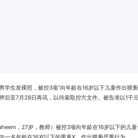
男学生发裸照，被控3项“向年龄在16岁以下儿童作出猥亵
押后至7月28日再讯，以待索取控方文件。被告准以1千
 Naheem，27岁，教师）被控3项向年龄在16岁以下的儿
三度向一名年龄在16岁以下的男童X，作出猥亵严重行为。