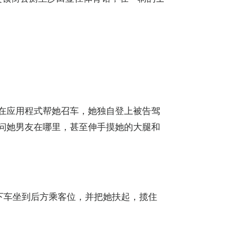
在应用程式帮她召车，她独自登上被告驾
问她男友在哪里，甚至伸手摸她的大腿和
下车坐到后方乘客位，并把她扶起，揽住