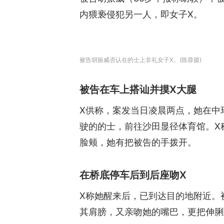
内猥亵侵犯另一人，即女子X。
被告胡振威否认在的士上非礼女子X。(陈蓉摄)
被告在车上搭讪并摸X大腿
X供称，案发当日凌晨两点，她在中
驶的的士，前往沙田显径体育馆。X
脸颊，她有把被告的手拨开。
在桥底停车后到后座吻X
X称她醒来后，已到达目的地附近。
其肩膀，又亲吻她的嘴巴，更把伸脷