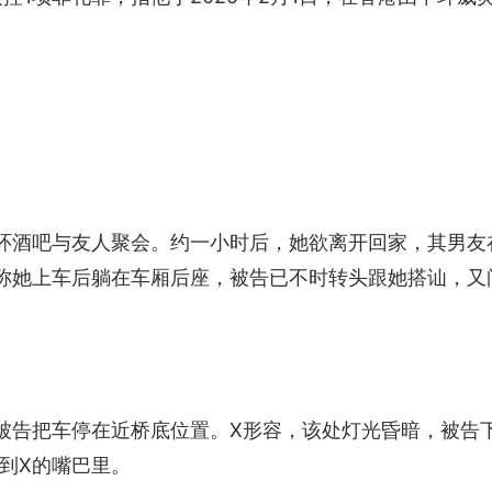
环酒吧与友人聚会。约一小时后，她欲离开回家，其男友
称她上车后躺在车厢后座，被告已不时转头跟她搭讪，又
被告把车停在近桥底位置。X形容，该处灯光昏暗，被告
到X的嘴巴里。