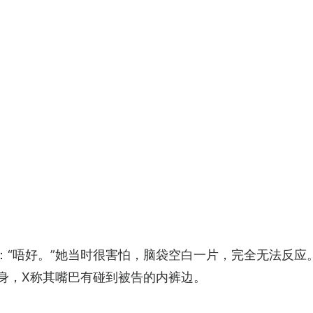
：“唔好。”她当时很害怕，脑袋空白一片，完全无法反应
下身，X称其嘴巴有碰到被告的内裤边。