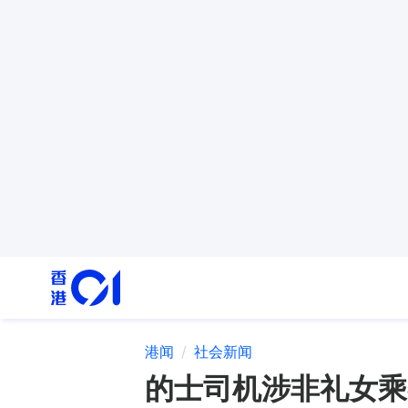
港闻
社会新闻
的士司机涉非礼女乘