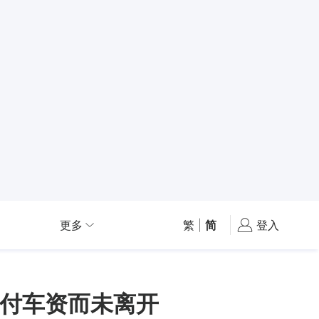
更多
繁
|
简
登入
付车资而未离开