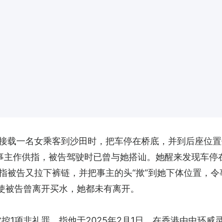
接载一名女乘客到沙田时，把车停在桥底，并到后座位置
事主作供指，被告驾驶时已曾与她搭讪。她醒来发现车停
指被告又拉下裤链，并把事主的头“揿”到她下体位置，
即使被告曾离开买水，她都未有离开。
控1项非礼罪，指他于2025年2月1日，在香港由中环