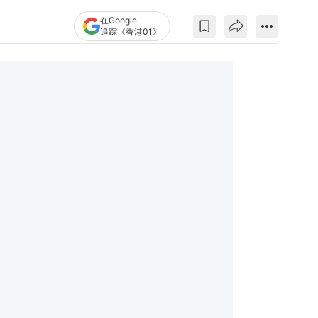
在Google
追踪《香港01》