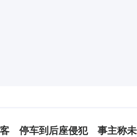
客 停车到后座侵犯 事主称未