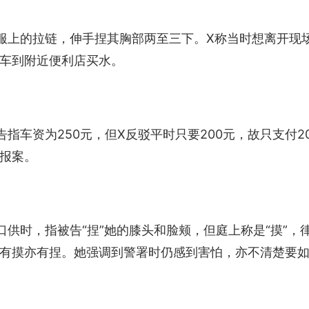
服上的拉链，伸手捏其胸部两至三下。X称当时想离开现场
车到附近便利店买水。
指车资为250元，但X反驳平时只要200元，故只支付
报案。
口供时，指被告“捏”她的膝头和脸颊，但庭上称是“摸”，
有摸亦有捏。她强调到警署时仍感到害怕，亦不清楚要