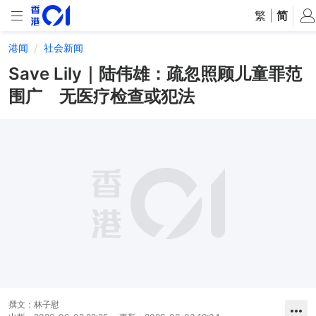
繁
|
简
港闻
社会新闻
Save Lily｜陆伟雄：疏忽照顾儿童罪范
围广 无医疗检查或犯法
撰文：
林子慰