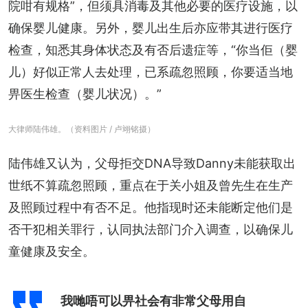
院咁有规格”，但须具消毒及其他必要的医疗设施，以
确保婴儿健康。另外，婴儿出生后亦应带其进行医疗
检查，知悉其身体状态及有否后遗症等，“你当佢（婴
儿）好似正常人去处理，已系疏忽照顾，你要适当地
畀医生检查（婴儿状况）。”
大律师陆伟雄。（资料图片 / 卢翊铭摄）
陆伟雄又认为，父母拒交DNA导致Danny未能获取出
世纸不算疏忽照顾，重点在于关小姐及曾先生在生产
及照顾过程中有否不足。他指现时还未能断定他们是
否干犯相关罪行，认同执法部门介入调查，以确保儿
童健康及安全。
我哋唔可以畀社会有非常父母用自