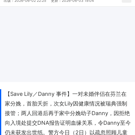
出版：
2026-06-02 22:25
更新：
2026-06-03 19:04
【Save Lily／Danny 事件】一对未婚伴侣在芬兰在
家分娩，首胎夭折，次女Lily因健康情况被瑞典强制
接管；两人回港后再于家中分娩幼子Danny，因拒绝
向入境处提交DNA报告证明血缘关系，令Danny至今
仍未获发出世纸。警方今日（2日）以疏忽照顾儿童