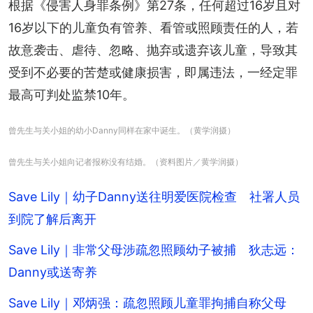
根据《侵害人身罪条例》第27条，任何超过16岁且对
16岁以下的儿童负有管养、看管或照顾责任的人，若
故意袭击、虐待、忽略、抛弃或遗弃该儿童，导致其
受到不必要的苦楚或健康损害，即属违法，一经定罪
最高可判处监禁10年。
曾先生与关小姐的幼小Danny同样在家中诞生。（黄学润摄）
曾先生与关小姐向记者报称没有结婚。（资料图片／黄学润摄）
Save Lily｜幼子Danny送往明爱医院检查 社署人员
到院了解后离开
Save Lily｜非常父母涉疏忽照顾幼子被捕 狄志远：
Danny或送寄养
Save Lily｜邓炳强：疏忽照顾儿童罪拘捕自称父母