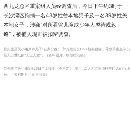
西九龙总区重案组人员经调查后，今日下午约3时于
长沙湾区拘捕一名43岁姓曾本地男子及一名39岁姓关
本地女子，涉嫌“对所看管儿童或少年人虐待或忽
略”，被捕人现正被扣留调查。
曾先生及关小姐声称儿子“在家分娩”，并拒绝提交DNA核实血缘，导致男童至今仍
是无出世纸的“无证儿童”。（资料图片／欧阳德浩摄）
曾先生与关小姐5月28日早上接受《香港01》访问，二人为方便照顾带同Danny现
身。（资料图片／黄学润摄）