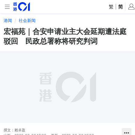
繁
|
简
港闻
社会新闻
宏福苑｜合安申请业主大会延期遭法庭
驳回 民政总署称将研究判词
撰文：
赖卓盈