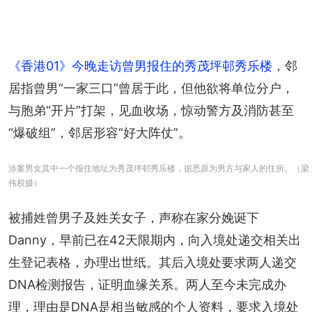
《香港01》今晚走访曾男报住的秀茂坪邨秀乐楼
，邻
居指曾男“一家三口”曾居于此，但他欲将单位分户，
与胞弟“开片”打架，见血收场，惊动警方及消防甚至
“爆破组”，邻居形容“好大阵仗”。
涉案男女其中一个报住地址为秀茂坪邨秀乐楼，据悉原为男方与家人的住所。（梁
伟权摄）
被捕姓曾男子及姓关女子，声称在家分娩诞下
Danny，早前已在42天限期内，向入境处递交相关出
生登记表格，办理出世纸。其后入境处要求两人递交
DNA检测报告，证明血缘关系。两人至今未完成办
理，理由是DNA是相当敏感的个人资料，要求入境处