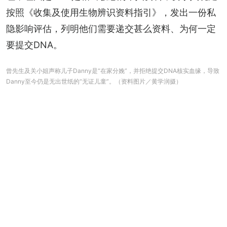
按照《收集及使用生物辨识资料指引》，发出一份私
隐影响评估，列明他们需要递交甚么资料、为何一定
要提交DNA。
曾先生及关小姐声称儿子Danny是“在家分娩”，并拒绝提交DNA核实血缘，导致
Danny至今仍是无出世纸的“无证儿童”。（资料图片／黄学润摄）