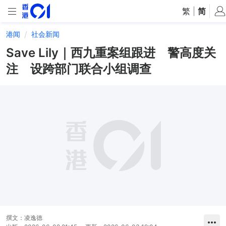
繁
|
简
港闻
社会新闻
Save Lily｜西九重案组跟进 警高度关
注 设跨部门联合小组调查
撰文：
凌逸德