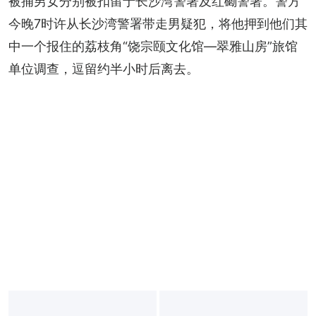
被捕男女分别被扣留于长沙湾警署及红磡警署。警方
今晚7时许从长沙湾警署带走男疑犯，将他押到他们其
中一个报住的荔枝角“饶宗颐文化馆—翠雅山房”旅馆
单位调查，逗留约半小时后离去。