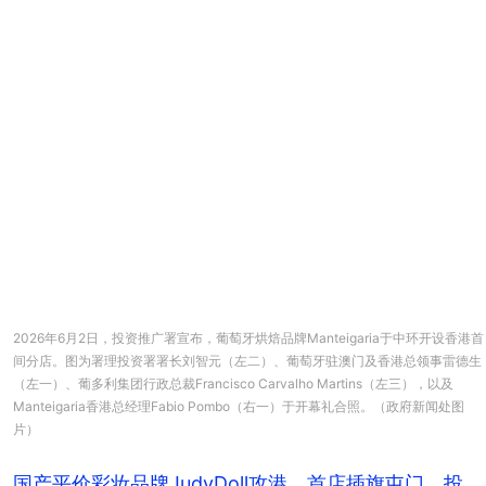
2026年6月2日，投资推广署宣布，葡萄牙烘焙品牌Manteigaria于中环开设香港首
间分店。图为署理投资署署长刘智元（左二）、葡萄牙驻澳门及香港总领事雷德生
（左一）、葡多利集团行政总裁Francisco Carvalho Martins（左三），以及
Manteigaria香港总经理Fabio Pombo（右一）于开幕礼合照。（政府新闻处图
片）
国产平价彩妆品牌JudyDoll攻港 首店插旗屯门 投