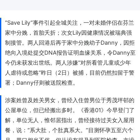
“Save Lily”事件引起全城关注，一对未婚伴侣在芬兰
家中分娩，首胎夭折；次女Lily因健康情况被瑞典强
制接管。两人回港后再于家中分娩幼子Danny，因拒
绝向入境处提交DNA报告证明血缘关系，令Danny至
今仍未获发出世纸。两人涉嫌“对所看管儿童或少年
人虐待或忽略”昨日（2日）被捕，目前仍然扣留于警
署；Danny仔则被送院检查。
涉案姓曾及姓关男女，曾经入住曾男位于秀茂坪邨的
公屋单位，但已经搬出多时。《香港01》今早登门了
解，单位无人，惟邻居指出，曾经接待过关女入屋用
餐，说：“系大肚，个肚真系大。”目测怀孕五至六个