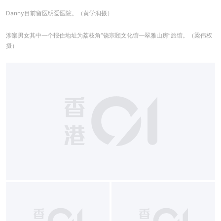
Danny目前留医明爱医院。（黄学润摄）
涉案男女其中一个报住地址为荔枝角“饶宗颐文化馆—翠雅山房”旅馆。（梁伟权
摄）