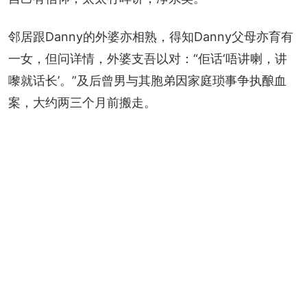
邻居跟Danny的外婆亦相熟，得知Danny父母亦育有
一女，但问详情，外婆支吾以对：“佢话‘唔讲喇，讲
嚟就话长’。”及后曾男与其胞弟因家庭琐事争执酿血
案，大约两三个月前搬走。