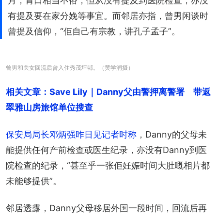
月，胃口相当不俗，但从没有提及到医院检查，亦没
有提及要在家分娩等事宜。而邻居亦指，曾男闲谈时
曾提及信仰，“佢自己有宗教，讲孔子孟子”。
曾男和关女回流后曾入住秀茂坪邨。（黄学润摄）
相关文章：Save Lily｜Danny父由警押离警署　带返
翠雅山房旅馆单位搜查
保安局局长邓炳强昨日见记者时称
，Danny的父母未
能提供任何产前检查或医生纪录，亦没有Danny到医
院检查的纪录，“甚至乎一张佢妊娠时间大肚嘅相片都
未能够提供”。
邻居透露，Danny父母移居外国一段时间，回流后再