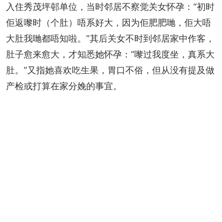
入住秀茂坪邨单位，当时邻居不察觉关女怀孕：“初时
佢返嚟时（个肚）唔系好大，因为佢肥肥哋，佢大唔
大肚我哋都唔知啦。”其后关女不时到邻居家中作客，
肚子愈来愈大，才知悉她怀孕：“嚟过我度坐，真系大
肚。”又指她喜欢吃生果，胃口不俗，但从没有提及做
产检或打算在家分娩的事宜。