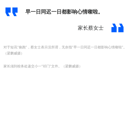
早一日同迟一日都影响心情㗎啦。
家长蔡女士
对于短讯“偷跑”，蔡女士表示没所谓，无奈指“早一日同迟一日都影响心情㗎啦”。
（梁鹏威摄）
家长须到校务处递交小一“叩门”文件。（梁鹏威摄）