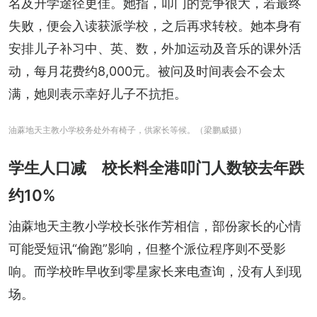
名及升学途径更佳。她指，叩门的竞争很大，若最终
失败，便会入读获派学校，之后再求转校。她本身有
安排儿子补习中、英、数，外加运动及音乐的课外活
动，每月花费约8,000元。被问及时间表会不会太
满，她则表示幸好儿子不抗拒。
油蔴地天主教小学校务处外有椅子，供家长等候。（梁鹏威摄）
学生人口减 校长料全港叩门人数较去年跌
约10%
油蔴地天主教小学校长张作芳相信，部份家长的心情
可能受短讯“偷跑”影响，但整个派位程序则不受影
响。而学校昨早收到零星家长来电查询，没有人到现
场。