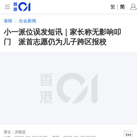
繁
|
简
港闻
社会新闻
小一派位误发短讯｜家长称无影响叩
门 派首志愿仍为儿子跨区报校
撰文：
洪戬昊