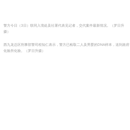
警方今日（3日）联同入境处及社署代表见记者，交代案件最新情况。（罗日升
摄）
西九龙总区刑事部警司程知仁表示，警方已检取二人及男婴的DNA样本，送到政府
化验所化验。（罗日升摄）