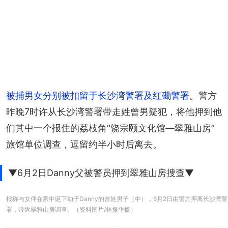
被捕男女分别被扣留于长沙湾警署及红磡警署
。警方
昨晚7时许从长沙湾警署带走姓曾男疑犯，将他押到他
们其中一个报住的荔枝角“饶宗颐文化馆—翠雅山房”
旅馆单位调查，逗留约半小时后离去。
▼6月2日Danny父被警员押到翠雅山房搜查▼
报称与女伴在家中诞下幼子Danny的曾姓男子（中），6月2日由警方押离长沙湾警
署，带返翠雅山房调查。（资料图片/林振华摄）