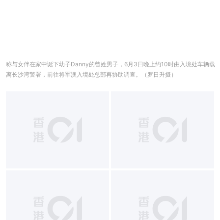
称与女伴在家中诞下幼子Danny的曾姓男子，6月3日晚上约10时由入境处车辆载
离长沙湾警署，前往将军澳入境处总部再协助调查。（罗日升摄）