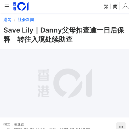
繁
|
简
港闻
社会新闻
Save Lily｜Danny父母扣查逾一日后保
释 转往入境处续助查
撰文：
凌逸德