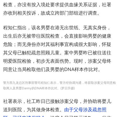
检查，亦没有按入境处要求提供血缘关系证据，社署
亦收到相关投诉，故成立跨部门部组进行调查。
程知仁指出，该名男婴在港无出世纸、无真实身份，
出生后亦无被带往医院检查，会直接影响男婴的健康
危险；而无身份亦对其福利事宜构成很大影响，怀疑
其父母已触犯疏忽照顾儿童。案中男婴昨已被往送往
明爱医院检验，初步无表面伤势。现时，涉案父母终
同意让当局检取他们及男婴的DNA样本作比对。
警方西九龙总区刑事部警司程知仁表示，警方经协调沟通，终获取涉案父母同意检
取两人及男婴Danny的DNA样本作比对。(罗日升摄)
社署表示，社工昨日已接触涉案父母，并协助将婴儿
送到医院，为其做身体检查。
由于父母涉及疏忽照