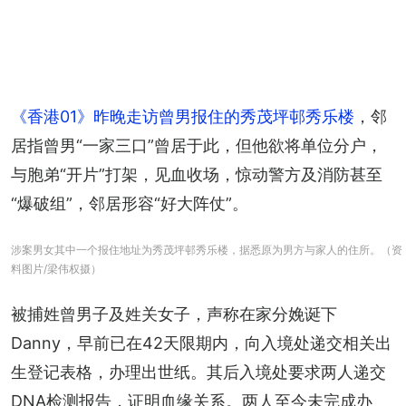
《香港01》昨晚走访曾男报住的秀茂坪邨秀乐楼
，邻
居指曾男“一家三口”曾居于此，但他欲将单位分户，
与胞弟“开片”打架，见血收场，惊动警方及消防甚至
“爆破组”，邻居形容“好大阵仗”。
涉案男女其中一个报住地址为秀茂坪邨秀乐楼，据悉原为男方与家人的住所。（资
料图片/梁伟权摄）
被捕姓曾男子及姓关女子，声称在家分娩诞下
Danny，早前已在42天限期内，向入境处递交相关出
生登记表格，办理出世纸。其后入境处要求两人递交
DNA检测报告，证明血缘关系。两人至今未完成办