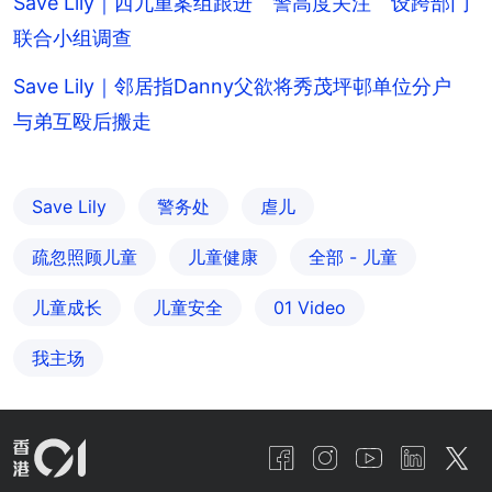
Save Lily｜西九重案组跟进 警高度关注 设跨部门
联合小组调查
Save Lily｜邻居指Danny父欲将秀茂坪邨单位分户
与弟互殴后搬走
Save Lily
警务处
虐儿
疏忽照顾儿童
儿童健康
全部 - 儿童
儿童成长
儿童安全
01 Video
我主场