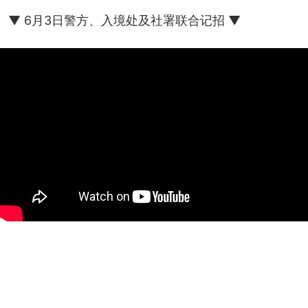
▼ 6月3日警方、入境处及社署联合记招 ▼