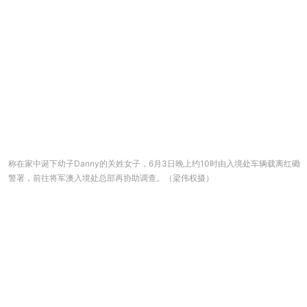
称在家中诞下幼子Danny的关姓女子，6月3日晚上约10时由入境处车辆载离红磡
警署，前往将军澳入境处总部再协助调查。（梁伟权摄）