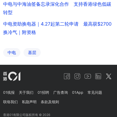
中电与中海油签备忘录深化合作 支持香港绿色低碳
转型
中电资助换电器｜4.27起第二轮申请 最高获$2700
换冷气｜附资格
中电
基层
01线报
关于我们
01招聘
广告查询
01App
常见问题
联络我们
私隐声明
条款及细则
香港01有限公司版权所有 ©
2026