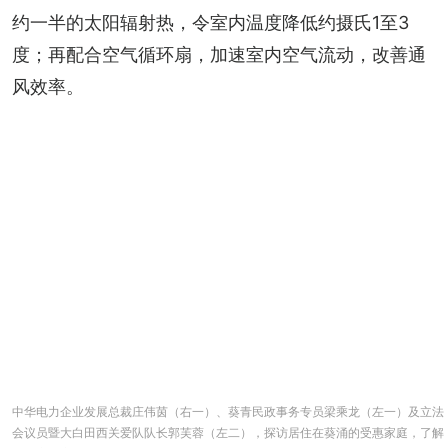
约一半的太阳辐射热，令室内温度降低约摄氏1至3
度；再配合空气循环扇，加速室内空气流动，改善通
风效率。
中华电力企业发展总裁庄伟茵（右一）、葵青民政事务专员梁乘龙（左一）及立法
会议员暨大白田西关爱队队长郭芙蓉（左二），探访居住在葵涌的受惠家庭，了解