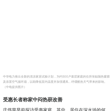
中华电力推出全新的清凉家居试验计划，为约500户基层家庭的住所张贴隔热窗膜
及添置空气循环扇，以助降低室内温度并加强通风，纾缓酷热天气带来的影响。
（中电提供图片）
受惠长者称家中闷热获改善
庄伟茵早前探访受惠家庭。其中，居住在深水埗的何