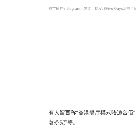
有市民在Instagram上发文，指发现Five Guys清空
有人留言称“香港餐厅模式唔适合佢”
薯条架”等。