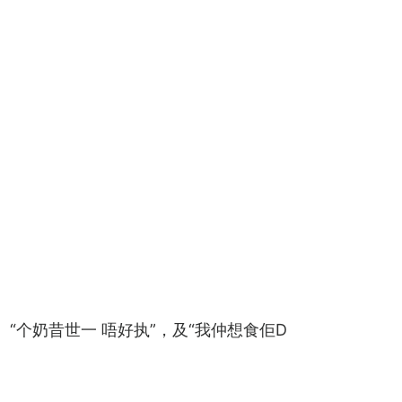
“个奶昔世一 唔好执”，及“我仲想食佢D