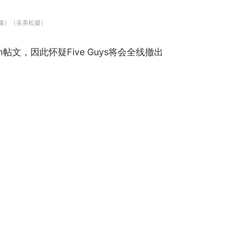
松摄）（吴美松摄）
ram帖文，因此怀疑Five Guys将会全线撤出