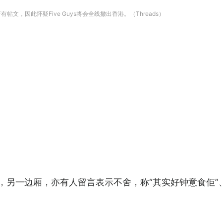
了所有帖文，因此怀疑Five Guys将会全线撤出香港。（Threads）
，另一边厢，亦有人留言表示不舍，称“其实好钟意食佢”、