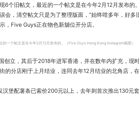
gram重现6个旧帖文，最近的一个帖文是在今年2月12月发布的
会，清空帖文只是为了整理版面，“始终咁多年，好多旧p
Five Guys正在物色新舖位开分店。
近的一个帖文是在今年2月12月发布的。（Five Guys Hong Kong Instagram截图）
6年在美国创立，其后于2018年进军香港，并在数年内扩充
街的分店刚于上月结业，连同去年12月结业的北角店，
点，仅汉堡配薯条已索价200元以上，去年则首次推出130