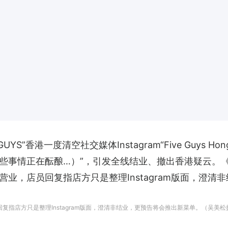
YS”香港一度清空社交媒体Instagram“Five Guys 
G...（有些事情正在酝酿…）”，引发全线结业、撤出香港疑云。
营业，店员回复指店方只是整理Instagram版面，澄
店员回复指店方只是整理Instagram版面，澄清非结业，更预告将会推出新菜单。（吴美松