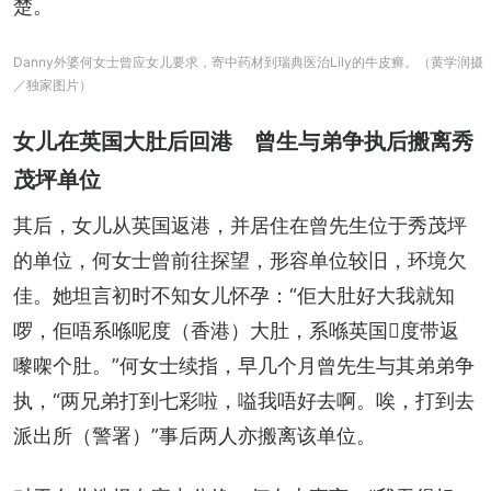
楚。
Danny外婆何女士曾应女儿要求，寄中药材到瑞典医治Lily的牛皮癣。（黄学润摄
／独家图片）
女儿在英国大肚后回港 曾生与弟争执后搬离秀
茂坪单位
其后，女儿从英国返港，并居住在曾先生位于秀茂坪
的单位，何女士曾前往探望，形容单位较旧，环境欠
佳。她坦言初时不知女儿怀孕：“佢大肚好大我就知
啰，佢唔系喺呢度（香港）大肚，系喺英国𠮶度带返
嚟㗎个肚。”何女士续指，早几个月曾先生与其弟弟争
执，“两兄弟打到七彩啦，嗌我唔好去啊。唉，打到去
派出所（警署）”事后两人亦搬离该单位。