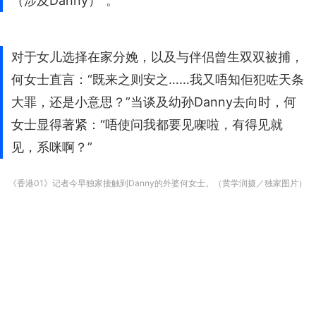
（涉及Danny）”。
对于女儿选择在家分娩，以及与伴侣曾生双双被捕，
何女士直言：“既来之则安之……我又唔知佢犯咗天条
大罪，还是小意思？”当谈及幼孙Danny去向时，何
女士显得著紧：“唔使问我都要见㗎啦，有得见就
见，系咪啊？”
《香港01》记者今早独家接触到Danny的外婆何女士。（黄学润摄／独家图片）