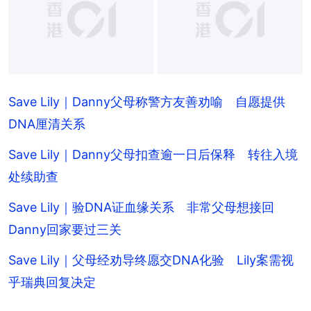
Save Lily｜Danny父母称警方友善劝喻 自愿提供
DNA厘清关系
Save Lily｜Danny父母扣查逾一日后保释 转往入境
处续助查
Save Lily｜验DNA证血缘关系 非常父母想接回
Danny回家要过三关
Save Lily｜父母经劝导终愿交DNA化验 Lily案需视
乎瑞典回复决定