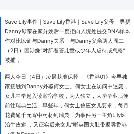
Save Lily事件｜Save Lily香港｜Save Lily父母｜男婴
Danny母亲在家分娩后一度拒向入境处提交DNA样本
作对比以证与Danny关系，与Danny父亲两人周二
（2日）因涉嫌“对所看管儿童或少年人虐待或忽略”
被捕 。
两人今日（4日）凌晨获准保释，《香港01》今早独
家接触到Danny外婆何女士。何女士在访问中透露，
女儿中学起入读寄宿学校，为人独立，大学毕业后便
前往瑞典生活。早些年，何女士曾应女儿要求，每月
花费逾千元寄中药材到瑞典，为事件另一主角Lily医
治牛皮癣 ，又证实后来女儿“喺英国大肚带返嚟香港