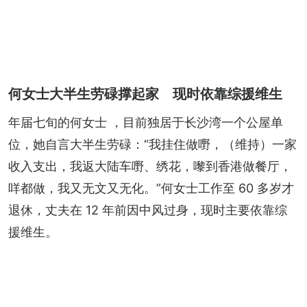
何女士大半生劳碌撑起家 现时依靠综援维生
年届七旬的何女士 ，目前独居于长沙湾一个公屋单
位，她自言大半生劳碌：“我挂住做嘢，（维持）一家
收入支出，我返大陆车嘢、绣花，嚟到香港做餐厅，
咩都做，我又无文又无化。”何女士工作至 60 多岁才
退休，丈夫在 12 年前因中风过身，现时主要依靠综
援维生。