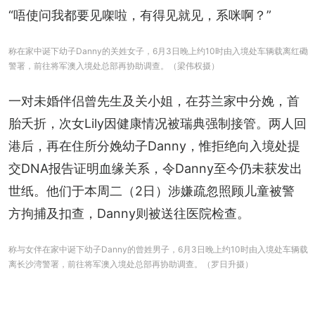
“唔使问我都要见㗎啦，有得见就见，系咪啊？”
称在家中诞下幼子Danny的关姓女子，6月3日晚上约10时由入境处车辆载离红磡
警署，前往将军澳入境处总部再协助调查。（梁伟权摄）
一对未婚伴侣曾先生及关小姐，在芬兰家中分娩，首
胎夭折，次女Lily因健康情况被瑞典强制接管。两人回
港后，再在住所分娩幼子Danny，惟拒绝向入境处提
交DNA报告证明血缘关系，令Danny至今仍未获发出
世纸。他们于本周二（2日）涉嫌疏忽照顾儿童被警
方拘捕及扣查，Danny则被送往医院检查。
称与女伴在家中诞下幼子Danny的曾姓男子，6月3日晚上约10时由入境处车辆载
离长沙湾警署，前往将军澳入境处总部再协助调查。（罗日升摄）