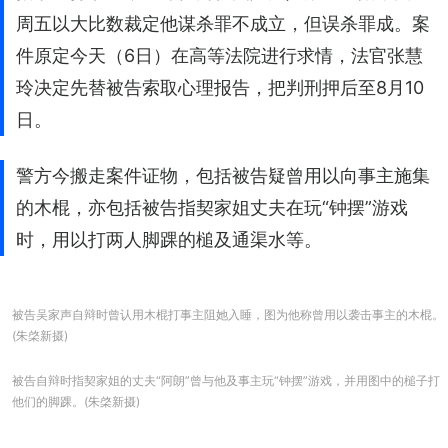
周五以大比数裁定他谋杀罪不成立，但误杀罪成。案
件原定今天（6日）在高等法院进行求情，法官张慧
玲决定先替被告索取心理报告，把判刑押后至8月10
日。
警方今搬走案件证物，包括被告疑曾用以向事主施集
的木棍，亦包括被告指契家姐丈夫在玩“钟摆”游戏
时，用以打两人脚踝的槌及通渠水等。
被告吴家声自辩时曾认用木棍打事主阻她入睡，图为他称曾用以袭击事主的木棍。
(朱棨新摄)
被告自辩时指契家姐的丈夫“阿朗”曾与他及事主玩“钟摆”游戏，并用图中的槌子打
他们的脚踝。(朱棨新摄)