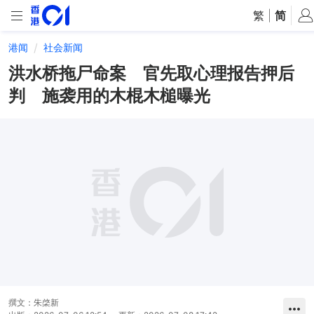
繁
|
简
港闻
社会新闻
洪水桥拖尸命案 官先取心理报告押后
判 施袭用的木棍木槌曝光
撰文：
朱棨新