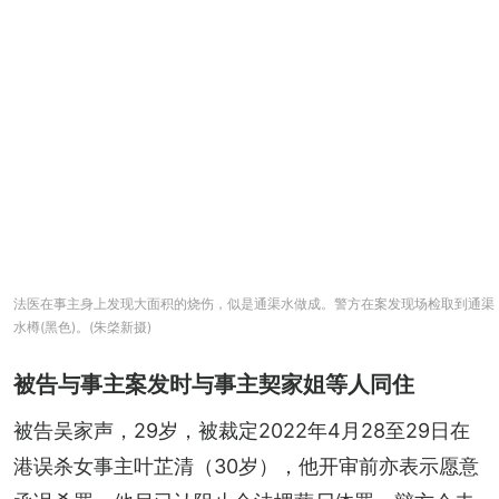
法医在事主身上发现大面积的烧伤，似是通渠水做成。警方在案发现场检取到通渠
水樽(黑色)。(朱棨新摄)
被告与事主案发时与事主契家姐等人同住
被告吴家声，29岁，被裁定2022年4月28至29日在
港误杀女事主叶芷清（30岁），他开审前亦表示愿意