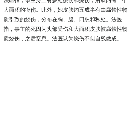
法医指，事主身上有多处瘀伤和擦伤，后脑内有一个
大面积的瘀伤。此外，她皮肤约五成半有由腐蚀性物
质引致的烧伤，分布在胸、腹、四肢和私处。法医
指，事主的死因为头部受伤和大面积皮肤被腐蚀性物
质烧伤，之后窒息。法医认为烧伤不似自残做成。