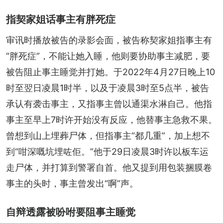
指契家姐话事主有胖死症
审讯时播放被告的录影会面，被告称契家姐指事主有
“胖死症”，不能让她入睡，他则要协助事主减肥，要
被告阻止事主睡觉并打她。于2022年4月27日晚上10
时至翌日凌晨1时半，以及于凌晨3时至5点半，被告
承认有袭击事主，又指事主曾以通渠水淋自己。他指
事主至早上7时许开始没有反应，他替事主急救不果。
曾想到山上埋葬尸体，但指事主“都几重”，加上想不
到“咁深嘅坑埋咗佢。”他于29日凌晨3时许以板车运
走尸体，并打算到警署自首。他又提到用包装捆膜卷
事主的头时，事主曾发出“啊”声。
自辩透露被吩咐要阻事主睡觉