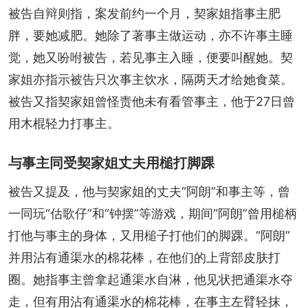
被告自辩则指，案发前约一个月，契家姐指事主肥
胖，要她减肥。她除了著事主做运动，亦不许事主睡
觉，她又吩咐被告，若见事主入睡，便要叫醒她。契
家姐亦指示被告只次事主饮水，隔两天才给她食菜。
被告又指契家姐曾怪责他未有看管事主，他于27日曾
用木棍轻力打事主。
与事主同受契家姐丈夫用槌打脚踝
被告又提及，他与契家姐的丈夫“阿朗”和事主等，曾
一同玩“估歌仔”和“钟摆”等游戏，期间“阿朗”曾用槌柄
打他与事主的身体，又用槌子打他们的脚踝。“阿朗”
并用沾有通渠水的棉花棒，在他们的上背部皮肤打
圈。她指事主曾拿起通渠水自淋，他见状把通渠水夺
走，但有用沾有通渠水的棉花棒，在事主左臂轻抹，