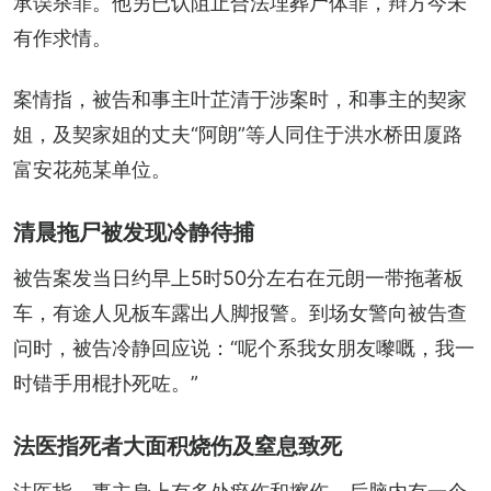
承误杀罪。他另已认阻止合法埋葬尸体罪，辩方今未
有作求情。
案情指，被告和事主叶芷清于涉案时，和事主的契家
姐，及契家姐的丈夫“阿朗”等人同住于洪水桥田厦路
富安花苑某单位。
清晨拖尸被发现冷静待捕
被告案发当日约早上5时50分左右在元朗一带拖著板
车，有途人见板车露出人脚报警。到场女警向被告查
问时，被告冷静回应说：“呢个系我女朋友嚟嘅，我一
时错手用棍扑死咗。”
法医指死者大面积烧伤及窒息致死