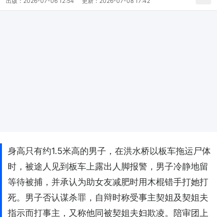
出版：
2026-07-06 12:54
更新：
2026-07-08 17:42
身高只有约1.5米高的男子，在洪水桥以板车拖运尸体
时，被途人见到板车上露出人脚报警，男子冷静地留
等待被捕，并承认为助女友减肥时用木棍错手打她打
死。男子否认谋杀罪，自辩时称受事主契姐及契姐夫
指示而打事主，又称他同被契姐夫妇欺凌。陪审团上