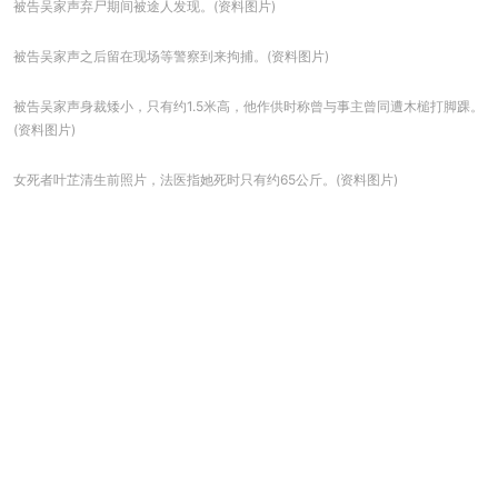
被告吴家声弃尸期间被途人发现。(资料图片)
被告吴家声之后留在现场等警察到来拘捕。(资料图片)
被告吴家声身裁矮小，只有约1.5米高，他作供时称曾与事主曾同遭木槌打脚踝。
(资料图片)
女死者叶芷清生前照片，法医指她死时只有约65公斤。(资料图片)