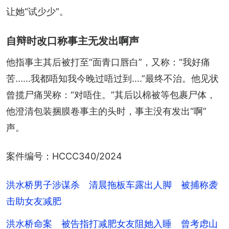
让她“试少少”。
自辩时改口称事主无发出啊声
他指事主其后被打至“面青口唇白”，又称：“我好痛
苦......我都唔知我今晚过唔过到….”最终不治。他见状
曾揽尸痛哭称：“对唔住。”其后以棉被等包裹尸体，
他澄清包装捆膜卷事主的头时，事主没有发出“啊”
声。
案件编号：HCCC340/2024
洪水桥男子涉谋杀 清晨拖板车露出人脚 被捕称袭
击助女友减肥
洪水桥命案 被告指打减肥女友阻她入睡 曾考虑山