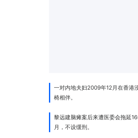
一对内地夫妇2009年12月在
椅相伴。
黎远建脑瘫案后来遭医委会拖延1
月，不设缓刑。