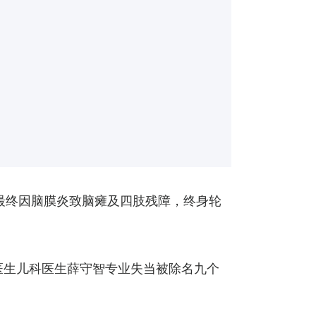
，最终因脑膜炎致脑瘫及四肢残障，终身轮
医生儿科医生薛守智专业失当被除名九个