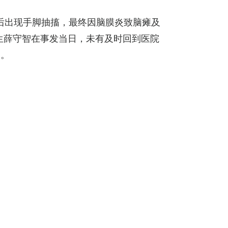
后出现手脚抽搐，最终因脑膜炎致脑瘫及
医生薛守智在事发当日，未有及时回到医院
启。