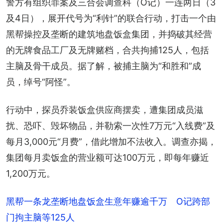
警方有组织罪案及三合会调查科（O记）一连两日（3
及4日），展开代号为“利针”的联合行动，打击一个由
黑帮操控及垄断的建筑地盘饭盒集团，并捣破其经营
的无牌食品工厂及无牌赌档，合共拘捕125人，包括
主脑及骨干成员。据了解，被捕主脑为“和胜和”成
员，绰号“阿怪”。
行动中，探员乔装饭盒供应商摆卖，遭集团成员滋
扰、恐吓、毁坏物品，并勒索一次性7万元“入线费”及
每月3,000元“月费”，借此增加不法收入。调查亦揭，
集团每月卖饭盒的营业额可达100万元，即每年赚近
1,200万元。
黑帮一条龙垄断地盘饭盒生意年赚逾千万 O记跨部
门拘主脑等125人