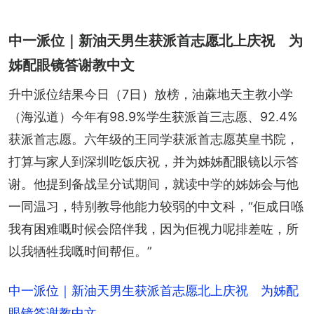
中一派位｜新油天男生获派首志愿北上庆祝 为
姊配眼镜答谢教中文
升中派位结果今日（7日）放榜，油蔴地天主教小学
（海泓道）今年有98.9%学生获派首三志愿、92.4%
获派首志愿。六年级的王同学获派首志愿英皇书院，
打算与家人到深圳吃饭庆祝，并为姊姊配眼镜以示答
谢。他提到备战呈分试期间，就读中学的姊姊会与他
一同温习，特别教导他能力较弱的中文科，“佢成日喺
我有困难嘅时候会陪伴我，因为佢视力呢排差咗，所
以我牺牲我嘅时间帮佢。”
中一派位｜新油天男生获派首志愿北上庆祝 为姊配
眼镜答谢教中文