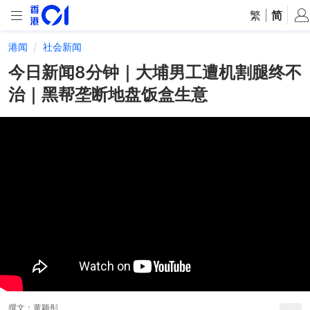
繁
|
简
港闻
社会新闻
今日新闻8分钟｜大埔男工遭机割腿终不
治｜黑帮垄断地盘饭盒生意
撰文：
黄颖彤