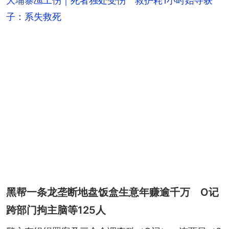
大埔寨乪工伤｜死者独处受伤 救护耗1小时始寻获
子：系失救死
黑帮一条龙垄断地盘饭盒生意年赚逾千万 O记
跨部门拘主脑等125人