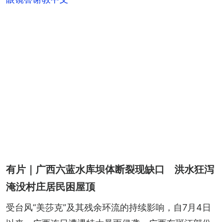
有片｜广西六蓝水库坝体断裂现缺口 洪水狂泻
淹没村庄居民困屋顶
受台风“美莎克”及其残余环流的持续影响，自7月4日