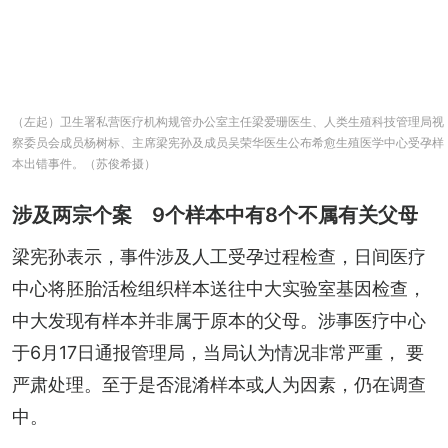
（左起）卫生署私营医疗机构规管办公室主任梁爱珊医生、人类生殖科技管理局视
察委员会成员杨树标、主席梁宪孙及成员吴荣华医生公布希愈生殖医学中心受孕样
本出错事件。（苏俊希摄）
涉及两宗个案 9个样本中有8个不属有关父母
梁宪孙表示，事件涉及人工受孕过程检查，日间医疗
中心将胚胎活检组织样本送往中大实验室基因检查，
中大发现有样本并非属于原本的父母。涉事医疗中心
于6月17日通报管理局，当局认为情况非常严重， 要
严肃处理。至于是否混淆样本或人为因素，仍在调查
中。