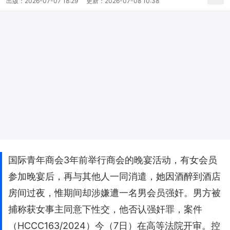
出版：
2026-07-07 18:29
更新：
2026-07-08 10:38
国际青年商会3年前举行商会的晚宴活动，有女会员
参加晚宴后，再与其他人一同消遣，她因酒醉到酒店
房间过夜，惟期间却涉嫌遭一名男会员强奸。男方被
捕称获女事主同意下性交，他否认强奸罪，案件
（HCCC163/2024）今（7日）在高等法院开审。控