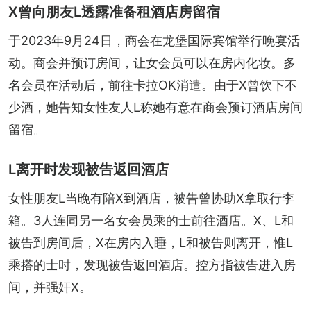
X曾向朋友L透露准备租酒店房留宿
于2023年9月24日，商会在龙堡国际宾馆举行晚宴活
动。商会并预订房间，让女会员可以在房内化妆。多
名会员在活动后，前往卡拉OK消遣。由于X曾饮下不
少酒，她告知女性友人L称她有意在商会预订酒店房间
留宿。
L离开时发现被告返回酒店
女性朋友L当晚有陪X到酒店，被告曾协助X拿取行李
箱。3人连同另一名女会员乘的士前往酒店。X、L和
被告到房间后，X在房内入睡，L和被告则离开，惟L
乘搭的士时，发现被告返回酒店。控方指被告进入房
间，并强奸X。