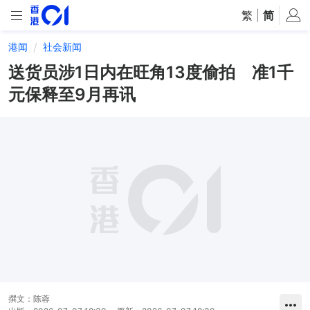
繁
|
简
港闻
社会新闻
送货员涉1日内在旺角13度偷拍 准1千
元保释至9月再讯
撰文：
陈蓉