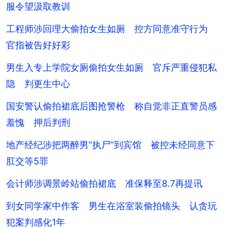
服令望汲取教训
工程师涉回理大偷拍女生如厕 控方同意准守行为
官指被告好好彩
男生入专上学院女厕偷拍女生如厕 官斥严重侵犯私
隐 判更生中心
国安警认偷拍裙底后图抢警枪 称自觉非正直警员感
羞愧 押后判刑
地产经纪涉把两醉男“执尸”到宾馆 被控未经同意下
肛交等5罪
会计师涉调景岭站偷拍裙底 准保释至8.7再提讯
到女同学家中作客 男生在浴室装偷拍镜头 认贪玩
犯案判感化1年