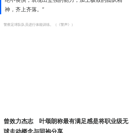
神，齐上齐落。”
警察足球队队员进行体能训练。（《警声》）
曾效力杰志 叶颂朗称最有满足感是将职业级无
球走动概念与同袍分享