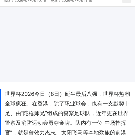
出版：
2026-07-08 10:16
更新：
2026-07-08 11:19
世界杯2026今日（8日）诞生最后八强，世界杯热潮
全球疯狂。在香港，除了职业球会，也有一支默契十
足、由“陀枪师兄”组成的警察足球队，近年更在世界
警察及消防运动会勇夺金牌。队内有一位“中场指挥
官”，就是曾效力杰志、太阳飞马等本地劲旅的前港