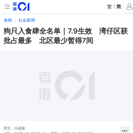
繁
|
简
港闻
社会新闻
狗只入食肆全名单｜7.9生效 湾仔区获
批占最多 北区最少暂得7间
撰文：
任葆颖