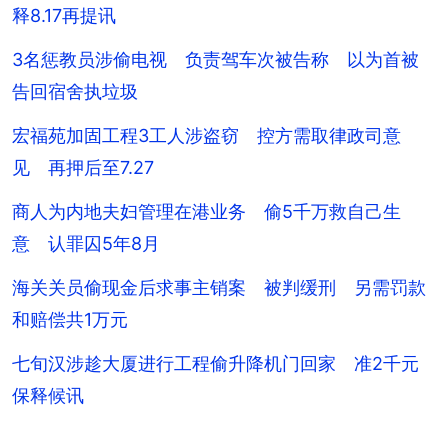
释8.17再提讯
3名惩教员涉偷电视 负责驾车次被告称 以为首被
告回宿舍执垃圾
宏福苑加固工程3工人涉盗窃 控方需取律政司意
见 再押后至7.27
商人为内地夫妇管理在港业务 偷5千万救自己生
意 认罪囚5年8月
海关关员偷现金后求事主销案 被判缓刑 另需罚款
和赔偿共1万元
七旬汉涉趁大厦进行工程偷升降机门回家 准2千元
保释候讯