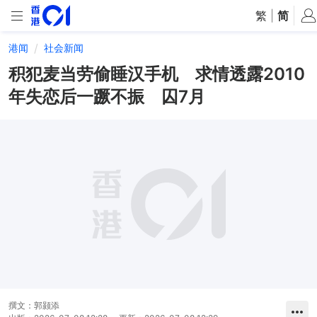
繁
|
简
港闻
社会新闻
积犯麦当劳偷睡汉手机 求情透露2010
年失恋后一蹶不振 囚7月
撰文：
郭颢添