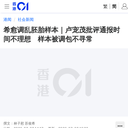
繁
|
简
港闻
社会新闻
希愈调乱胚胎样本｜卢宠茂批评通报时
间不理想 样本被调包不寻常
撰文：
林子慰 苏俊希