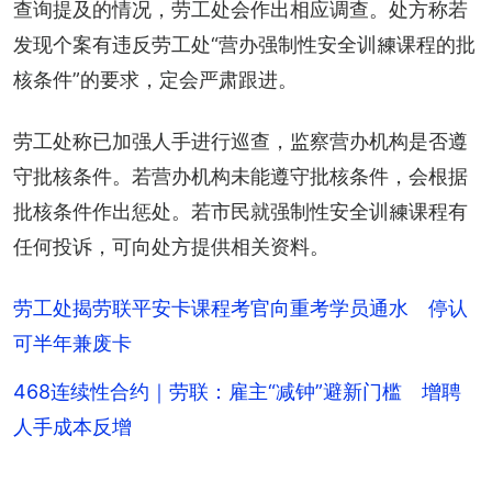
查询提及的情况，劳工处会作出相应调查。处方称若
发现个案有违反劳工处“营办强制性安全训練课程的批
核条件”的要求，定会严肃跟进。
劳工处称已加强人手进行巡查，监察营办机构是否遵
守批核条件。若营办机构未能遵守批核条件，会根据
批核条件作出惩处。若市民就强制性安全训練课程有
任何投诉，可向处方提供相关资料。
​劳工处揭劳联平安卡课程考官向重考学员通水 停认
可半年兼废卡
468连续性合约｜劳联：雇主“减钟”避新门槛 增聘
人手成本反增