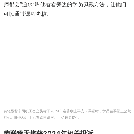
师都会“通水”叫他看看旁边的学员佩戴方法，让他们
可以通过课程考核。
有轻型货车司机工会会员称于2024年在劳联上平安卡课堂时，学员在课堂上公然
打机、睡觉及用手机看赌博赔率。（受访者提供）
劳联称无接获2024年相关投诉