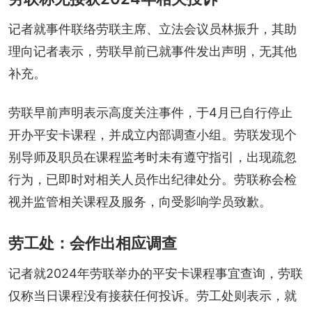
记者就事件联络劳联主席、立法会议员林振升，其助
理向记者表示，劳联早前已就事件发出声明，无其他
补充。
劳联早前声明表示高度关注事件，于4月已自行停止
开办平安卡课程，并成立内部调查小组。劳联发现个
别导师及职员在课程监考时未有遵守指引，出现疏忽
行为，已即时对相关人员作出纪律处分。劳联称会检
视并监管相关课程及服务，向受影响学员致歉。
劳工处：会作出相应调查
记者就2024年劳联举办的平安卡课程事宜查询，劳联
仅称当日课程没有接获任何投诉。劳工处则表示，就