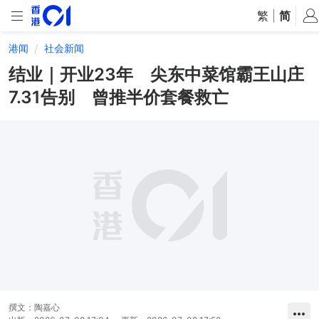
繁
|
简
港闻
社会新闻
结业｜开业23年 尖东中菜馆霸王山庄
7.31告别 曾推半价套餐救亡
撰文：
陶嘉心