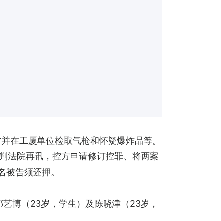
方并在工厦单位检取气枪和怀疑爆炸品等。
龙裁判法院再讯，控方申请修订控罪、将两案
名被告须还押。
邓艺博（23岁，学生）及陈晓津（23岁，