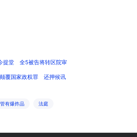
今提堂 全5被告将转区院审
颠覆国家政权罪 还押候讯
管有爆炸品
法庭