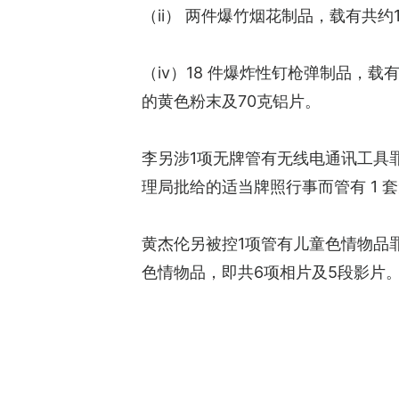
（ii） 两件爆竹烟花制品，载有共
（iv）18 件爆炸性钉枪弹制品，
的黄色粉末及70克铝片。
李另涉1项无牌管有无线电通讯工具
理局批给的适当牌照行事而管有 1 
黄杰伦另被控1项管有儿童色情物品罪，
色情物品，即共6项相片及5段影片