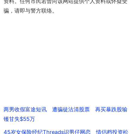
资料。任何市民若曾向该网站提供个人资料或怀疑受
骗，请即与警方联络。
两男收假富途短讯 遭骗徒沽清股票 再买暴跌股输
镬甘失$55万
45岁女保险经纪Threads识男仔网恋 情侣档投资松