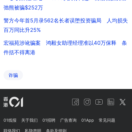
弛熊被骗$252万
警方今年首5月录562名长者误堕投资骗局 人均损失
百万同比升25%
宏福苑涉讹骗案 鸿毅女助理经理准以40万保释 条
件括不得离港
诈骗
01线报
关于我们
01招聘
广告查询
01App
常见问题
联络我们
私隐声明
条款及细则