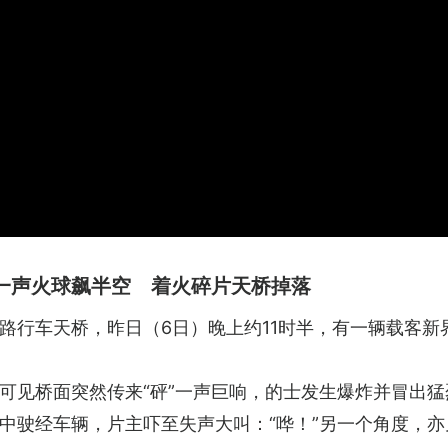
一声火球飙半空 着火碎片天桥掉落
角路行车天桥，昨日（6日）晚上约11时半，有一辆载客
，可见桥面突然传来“砰”一声巨响，的士发生爆炸并冒出
中驶经车辆，片主吓至失声大叫：“哗！”另一个角度，