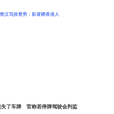
凳汉骂挨凳男：影衰晒香港人
遗失了车牌 官称若停牌驾驶会判监