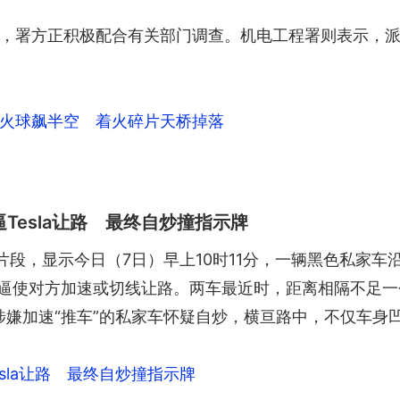
，署方正积极配合有关部门调查。机电工程署则表示，
火球飙半空 着火碎片天桥掉落
逼Tesla让路 最终自炒撞指示牌
am片段，显示今日（7日）早上10时11分，一辆黑色私家
疑想逼使对方加速或切线让路。两车最近时，距离相隔不足
前涉嫌加速“推车”的私家车怀疑自炒，横亘路中，不仅车
esla让路 最终自炒撞指示牌