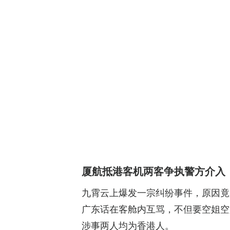
厦航抵港客机两客争执警方介入
九霄云上爆发一宗纠纷事件，原因竟
广东话在客舱内互骂，不但要空姐空
涉事两人均为香港人。