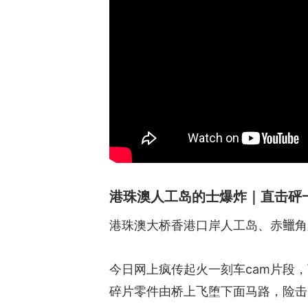
港珠澳人工岛的士爆炸｜直击砰
港珠澳大桥香港口岸人工岛、赤𫚭
今日网上疯传起火一刻车cam片段
碎片零件由桥上飞堕下面马路，险击