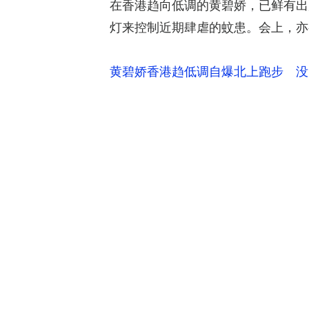
在香港趋向低调的黄碧娇，已鲜有出
灯来控制近期肆虐的蚊患。会上，亦
黄碧娇香港趋低调自爆北上跑步 没