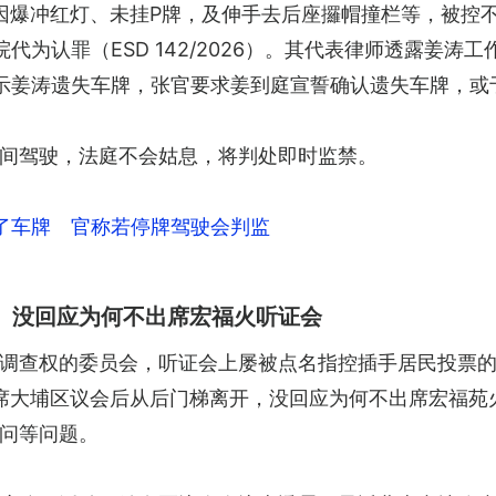
后因爆冲红灯、未挂P牌，及伸手去后座攞帽撞栏等，被控
代为认罪（ESD 142/2026）。其代表律师透露姜
示姜涛遗失车牌，张官要求姜到庭宣誓确认遗失车牌，或
间驾驶，法庭不会姑息，将判处即时监禁。
了车牌 官称若停牌驾驶会判监
 没回应为何不出席宏福火听证会
调查权的委员会，听证会上屡被点名指控插手居民投票
席大埔区议会后从后门梯离开，没回应为何不出席宏福苑
问等问题。