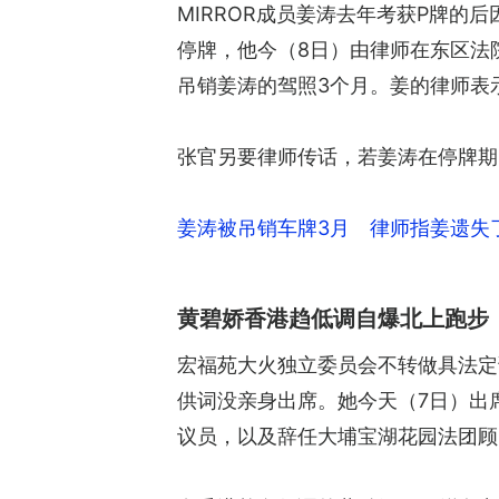
MIRROR成员姜涛去年考获P牌的
停牌，他今（8日）由律师在东区法院
吊销姜涛的驾照3个月。姜的律师表
张官另要律师传话，若姜涛在停牌期
姜涛被吊销车牌3月 律师指姜遗失
黄碧娇香港趋低调自爆北上跑步
宏福苑大火独立委员会不转做具法定
供词没亲身出席。她今天（7日）出
议员，以及辞任大埔宝湖花园法团顾