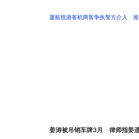
厦航抵港客机两客争执警方介入 推
姜涛被吊销车牌3月 律师指姜