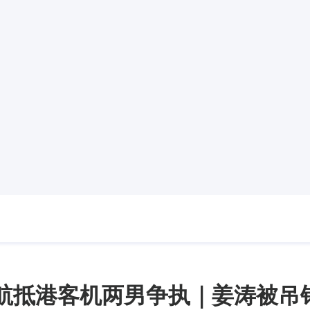
航抵港客机两男争执｜姜涛被吊