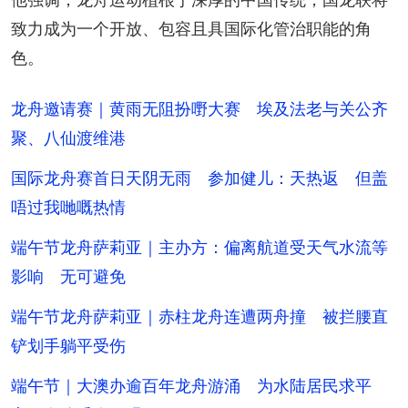
致力成为一个开放、包容且具国际化管治职能的角
色。
龙舟邀请赛｜黄雨无阻扮嘢大赛 埃及法老与关公齐
聚、八仙渡维港
国际龙舟赛首日天阴无雨 参加健儿：天热返 但盖
唔过我哋嘅热情
端午节龙舟萨莉亚｜主办方：偏离航道受天气水流等
影响 无可避免
端午节龙舟萨莉亚｜赤柱龙舟连遭两舟撞 被拦腰直
铲划手躺平受伤
端午节｜大澳办逾百年龙舟游涌 为水陆居民求平